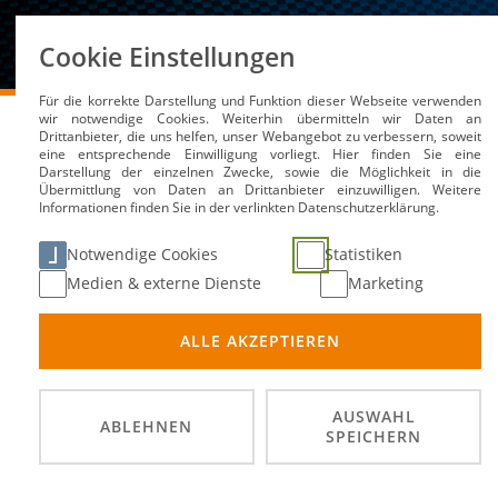
Über uns
Cookie Einstellungen
Für die korrekte Darstellung und Funktion dieser Webseite verwenden
DMSB
Medien / Service
Kalender
Leitender Re
wir notwendige Cookies. Weiterhin übermitteln wir Daten an
Drittanbieter, die uns helfen, unser Webangebot zu verbessern, soweit
eine entsprechende Einwilligung vorliegt. Hier finden Sie eine
Darstellung der einzelnen Zwecke, sowie die Möglichkeit in die
Übermittlung von Daten an Drittanbieter einzuwilligen. Weitere
Informationen finden Sie in der verlinkten Datenschutzerklärung.
Leitender Rennarzt
Notwendige Cookies
Statistiken
Medien & externe Dienste
Marketing
01. Mä
DATUM
ALLE AKZEPTIEREN
Motors
ORT
DMSB A
VERANSTALTER
AUSWAHL
ABLEHNEN
SPEICHERN
Anmeld
BEMERKUNG