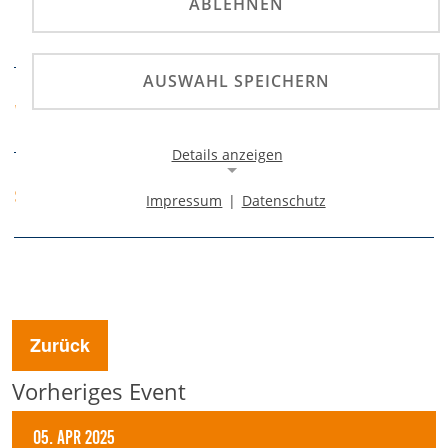
ABLEHNEN
Deutsche Motoball-
PRÄDIKATE
Meisterschaft
AUSWAHL SPEICHERN
1.MBC 70/90 Halle e.V.
VERANSTALTER
im ADAC
Details anzeigen
ADAC Niedersachsen/S.-
SPORTABTEILUNG
Impressum
|
Datenschutz
Anhalt
Notwendige Cookies
Notwendige Cookies ermöglichen die Kernfunktionalität
einer Website. Sie helfen dabei, die Website nutzbar zu
machen, indem sie grundlegende Funktionen
ermöglichen. Ohne diese Cookies kann die Website nicht
richtig funktionieren.
Zurück
Background Image
Vorheriges Event
Name:
gw-cookie-bgimage
05. Apr 2025