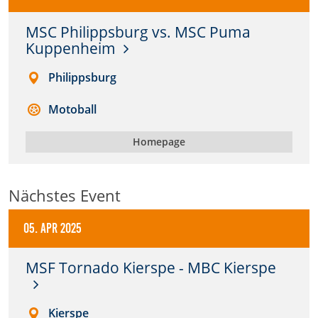
Anbieter:
MSC Philippsburg vs. MSC Puma
DMSB
Kuppenheim
Philippsburg
Zweck:
Dieser Cookie speichert Informationen zu
verwendeten Hintergrundbildern der Website.
Motoball
Cookie Laufzeit:
Homepage
24 Stunden
Nächstes Event
Cookie Consent
05. Apr 2025
Name:
cookie_consent
MSF Tornado Kierspe - MBC Kierspe
Anbieter:
DMSB
Kierspe