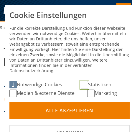
Cookie Einstellungen
Sie sind hier:
1. MBC 70/90 HALLE - MSC KOBRA MALCHIN
Für die korrekte Darstellung und Funktion dieser Webseite
verwenden wir notwendige Cookies. Weiterhin übermitteln
wir Daten an Drittanbieter, die uns helfen, unser
Webangebot zu verbessern, soweit eine entsprechende
1. MBC 70/90 Halle - MSC Kobra
Einwilligung vorliegt. Hier finden Sie eine Darstellung der
einzelnen Zwecke, sowie die Möglichkeit in die Übermittlung
Malchin
von Daten an Drittanbieter einzuwilligen. Weitere
Informationen finden Sie in der verlinkten
Datenschutzerklärung.
05. April 2025
DATUM
Notwendige Cookies
Statistiken
Medien & externe Dienste
Marketing
Schieferstraß 8, 06126
ORT
Halle (Saale)
ALLE AKZEPTIEREN
Motoball
DISZIPLIN