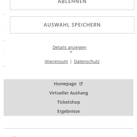
ABLEHNEN
DISZIPLIN
Private RG Spandau e.V.
AUSWAHL SPEICHERN
VERANSTALTER
im ADAC
Details anzeigen
ADAC Berlin-
SPORTABTEILUNG
Brandenburg
Impressum
|
Datenschutz
Notwendige Cookies
Notwendige Cookies ermöglichen die Kernfunktionalität
einer Website. Sie helfen dabei, die Website nutzbar zu
Homepage
machen, indem sie grundlegende Funktionen
ermöglichen. Ohne diese Cookies kann die Website nicht
Virtueller Aushang
richtig funktionieren.
Ticketshop
Background Image
Ergebnisse
Name:
gw-cookie-bgimage