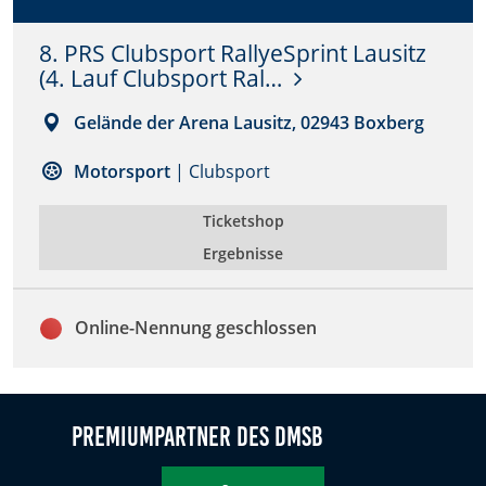
Zweck:
8. PRS Clubsport RallyeSprint Lausitz
Dieser Cookie speichert die gewählten Cookie-
Einstellungen.
(4. Lauf Clubsport Ral…
Cookie Laufzeit:
Gelände der Arena Lausitz, 02943 Boxberg
12 Monate
Motorsport
| Clubsport
Ticketshop
Statistiken
Ergebnisse
Cookies, die der Sammlung von Informationen und
Erstellung von Berichten über die Website-
Nutzungsstatistik dienen, ohne dass einzelne
Besucher persönlich identifiziert werden können.
Online-Nennung geschlossen
Google Analytics
Name:
Premiumpartner des DMSB
_gat, _ga, _gid