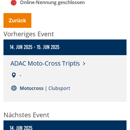
Online-Nennung geschlossen
Anbieter:
DMSB
Zurück
Zweck:
Vorheriges Event
Dieser Cookie speichert Informationen zu
verwendeten Hintergrundbildern der Website.
14. Jun 2025
-
15. Jun 2025
Cookie Laufzeit:
ADAC Moto-Cross Triptis
24 Stunden
-
Cookie Consent
Motocross
| Clubsport
Name:
cookie_consent
Nächstes Event
Anbieter:
DMSB
14. Jun 2025