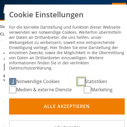
Cookie Einstellungen
Sie sind hier:
7. PRS CLUBSPORT RALLYESPRINT LAUSITZ (3. LAUF
Für die korrekte Darstellung und Funktion dieser Webseite
verwenden wir notwendige Cookies. Weiterhin übermitteln
CLUBSPORT RALLYE SPRINT CUP NORD 2025)
wir Daten an Drittanbieter, die uns helfen, unser
Webangebot zu verbessern, soweit eine entsprechende
Einwilligung vorliegt. Hier finden Sie eine Darstellung der
einzelnen Zwecke, sowie die Möglichkeit in die Übermittlung
7. PRS Clubsport RallyeSprint
von Daten an Drittanbieter einzuwilligen. Weitere
Informationen finden Sie in der verlinkten
Lausitz (3. Lauf Clubsport Rallye
Datenschutzerklärung.
Sprint Cup Nord 2025)
Notwendige Cookies
Statistiken
Medien & externe Dienste
Marketing
14. Juni 2025
DATUM
ALLE AKZEPTIEREN
Gelände der Arena
ORT
Lausitz, 02943 Boxberg