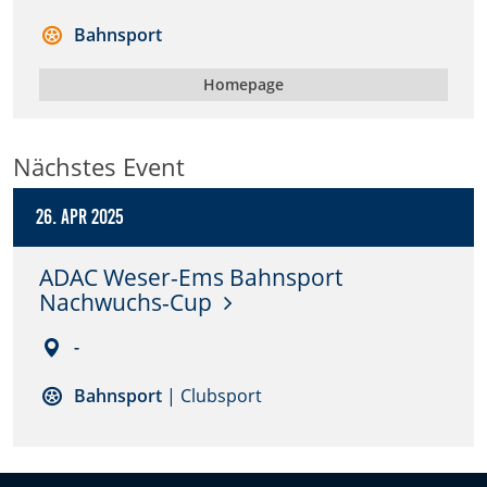
Bahnsport
Anbieter:
DMSB
Homepage
Zweck:
Dieser Cookie speichert Informationen zu
Nächstes Event
verwendeten Hintergrundbildern der Website.
Cookie Laufzeit:
26. Apr 2025
24 Stunden
ADAC Weser-Ems Bahnsport
Nachwuchs-Cup
Cookie Consent
-
Name:
cookie_consent
Bahnsport
| Clubsport
Anbieter:
DMSB