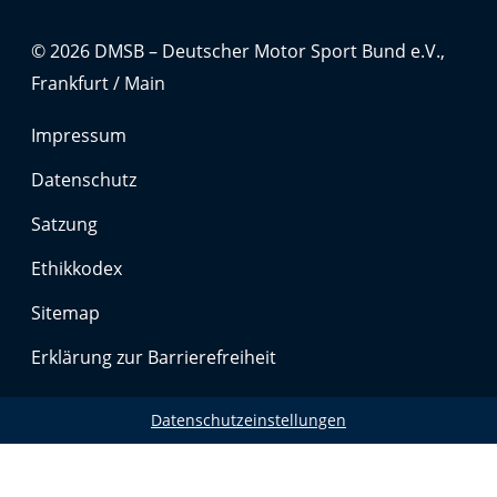
Anbieter:
Google LLC
© 2026 DMSB – Deutscher Motor Sport Bund e.V.,
Frankfurt / Main
Zweck:
Cookies, die ggf. zur Einbettung und Bereitstellung
von Videos auf unserer Website gesetzt werden.
Impressum
Datenschutz
Google Maps
Satzung
Anbieter:
Ethikkodex
Google LLC
Sitemap
Zweck:
Cookies, die ggf. zur Einbettung und Bereitstellung
Erklärung zur Barrierefreiheit
von interaktiven Karten auf unserer Website gesetzt
werden.
Datenschutzeinstellungen
Marketing