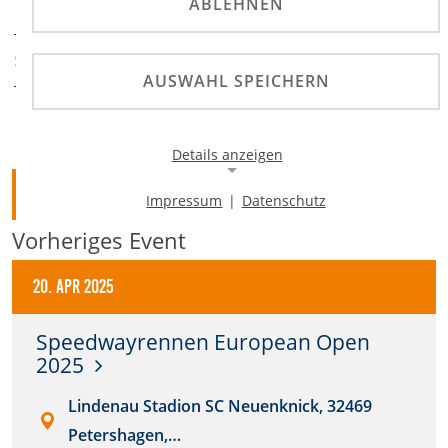
ABLEHNEN
DMV
DMV
SPORTABTEILUNG
AUSWAHL SPEICHERN
Details anzeigen
Zurück
Impressum
|
Datenschutz
Notwendige Cookies
Vorheriges Event
Notwendige Cookies ermöglichen die Kernfunktionalität
einer Website. Sie helfen dabei, die Website nutzbar zu
machen, indem sie grundlegende Funktionen
20. Apr 2025
ermöglichen. Ohne diese Cookies kann die Website nicht
richtig funktionieren.
Speedwayrennen European Open
2025
Background Image
Lindenau Stadion SC Neuenknick, 32469
Name:
Petershagen,…
gw-cookie-bgimage