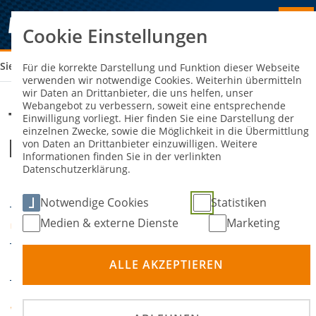
Cookie Einstellungen
Sie sind hier:
TRADITIONELLER SPEEDWAY 4 LÄNDERKAMPF
Für die korrekte Darstellung und Funktion dieser Webseite
verwenden wir notwendige Cookies. Weiterhin übermitteln
wir Daten an Drittanbieter, die uns helfen, unser
Webangebot zu verbessern, soweit eine entsprechende
Traditioneller Speedway 4
Einwilligung vorliegt. Hier finden Sie eine Darstellung der
einzelnen Zwecke, sowie die Möglichkeit in die Übermittlung
Länderkampf
von Daten an Drittanbieter einzuwilligen. Weitere
Informationen finden Sie in der verlinkten
Datenschutzerklärung.
20. April 2025
DATUM
Notwendige Cookies
Statistiken
Medien & externe Dienste
Marketing
Pocking
ORT
Bahnsport
DISZIPLIN
ALLE AKZEPTIEREN
MSC Pocking e.V. im
VERANSTALTER