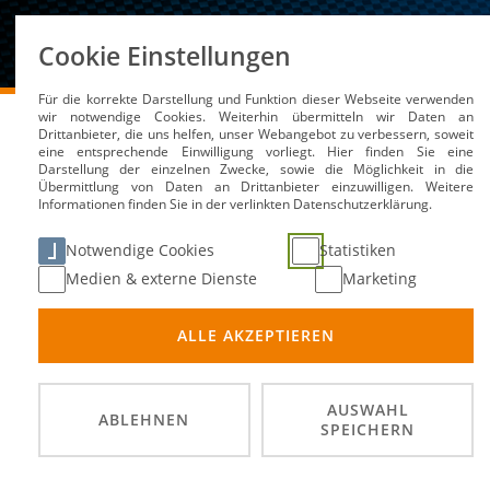
Über uns
Cookie Einstellungen
Für die korrekte Darstellung und Funktion dieser Webseite verwenden
DMSB
Medien / Service
Kalender
SK Automobil
wir notwendige Cookies. Weiterhin übermitteln wir Daten an
Drittanbieter, die uns helfen, unser Webangebot zu verbessern, soweit
eine entsprechende Einwilligung vorliegt. Hier finden Sie eine
Darstellung der einzelnen Zwecke, sowie die Möglichkeit in die
Übermittlung von Daten an Drittanbieter einzuwilligen. Weitere
Informationen finden Sie in der verlinkten Datenschutzerklärung.
SK Automobil (B)
Notwendige Cookies
Statistiken
Medien & externe Dienste
Marketing
30. N
DATUM
ALLE AKZEPTIEREN
Offenba
ORT
DMSB A
VERANSTALTER
AUSWAHL
ABLEHNEN
SPEICHERN
Frühbu
einem 