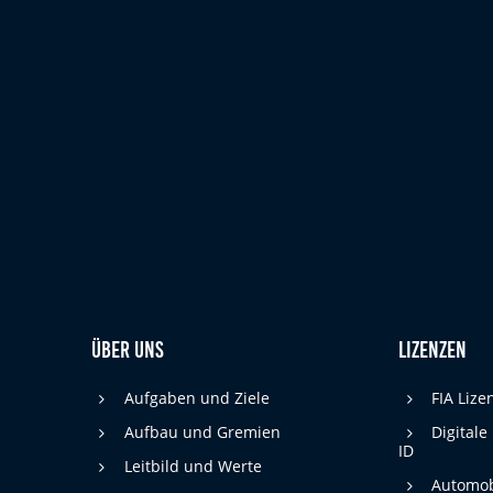
cookie_consent
Name:
DMSB
Anbieter:
Dieser Cookie speichert die gewählten
Zweck:
Cookie-Einstellungen.
12 Monate
Cookie Laufzeit:
Statistiken
Cookies, die der Sammlung von Informationen und Erstellung von
Berichten über die Website-Nutzungsstatistik dienen, ohne dass
einzelne Besucher persönlich identifiziert werden können.
Google Analytics
Über uns
Lizenzen
_gat, _ga, _gid
Name:
Aufgaben und Ziele
FIA Liz
Google LLC
Aufbau und Gremien
Digitale
Anbieter:
ID
Leitbild und Werte
Diese Cookies dienen zur Erhebung von
Zweck:
Automob