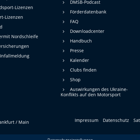
DMSB-Podcast
dsport-Lizenzen
Förderdatenbank
rt-Lizenzen
FAQ
rd
Downloadcenter
rmit Nordschleife
Handbuch
ersicherungen
Presse
Unfallmeldung
Kalender
Clubs finden
Shop
Auswirkungen des Ukraine-
Konflikts auf den Motorsport
Impressum
Datenschutz
Sa
ankfurt / Main
Datenschutzeinstellungen