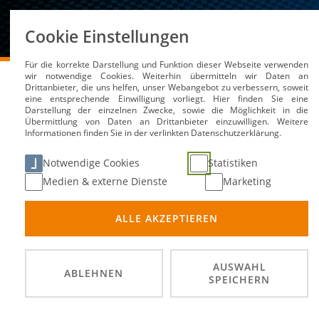
Über uns
Cookie Einstellungen
Für die korrekte Darstellung und Funktion dieser Webseite verwenden
DMSB
Medien / Service
Kalender
TK Dragster 
wir notwendige Cookies. Weiterhin übermitteln wir Daten an
Drittanbieter, die uns helfen, unser Webangebot zu verbessern, soweit
eine entsprechende Einwilligung vorliegt. Hier finden Sie eine
Darstellung der einzelnen Zwecke, sowie die Möglichkeit in die
Übermittlung von Daten an Drittanbieter einzuwilligen. Weitere
Informationen finden Sie in der verlinkten Datenschutzerklärung.
TK Dragster (A)
Notwendige Cookies
Statistiken
Medien & externe Dienste
Marketing
15. Fe
DATUM
ALLE AKZEPTIEREN
ADAC 
ORT
DMSB A
VERANSTALTER
AUSWAHL
ABLEHNEN
SPEICHERN
Frühbu
einem 