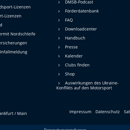
DMSB-Podcast
dsport-Lizenzen
Förderdatenbank
rt-Lizenzen
FAQ
rd
Downloadcenter
rmit Nordschleife
Handbuch
ersicherungen
Presse
Unfallmeldung
Kalender
Clubs finden
Shop
Auswirkungen des Ukraine-
Konflikts auf den Motorsport
Impressum
Datenschutz
Sa
ankfurt / Main
Datenschutzeinstellungen