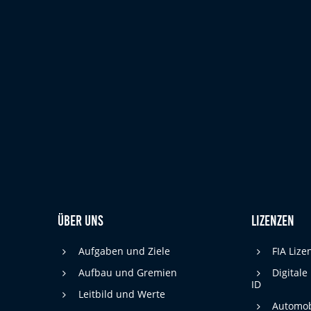
cookie_consent
Name:
DMSB
Anbieter:
Dieser Cookie speichert die gewählten
Zweck:
Cookie-Einstellungen.
12 Monate
Cookie Laufzeit:
Statistiken
Cookies, die der Sammlung von Informationen und Erstellung von
Berichten über die Website-Nutzungsstatistik dienen, ohne dass
einzelne Besucher persönlich identifiziert werden können.
Google Analytics
Über uns
Lizenzen
_gat, _ga, _gid
Name:
Aufgaben und Ziele
FIA Liz
Google LLC
Aufbau und Gremien
Digitale
Anbieter:
ID
Leitbild und Werte
Diese Cookies dienen zur Erhebung von
Zweck:
Automob