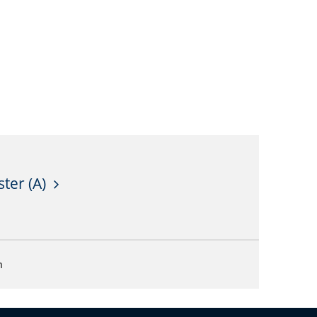
ter (A)
n