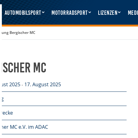
Automobilsport
Motorradsport
Lizenzen
Medi
üfung Bergischer MC
ischer MC
gust 2025
17. August 2025
-
rg
recke
cher MC e.V. im ADAC