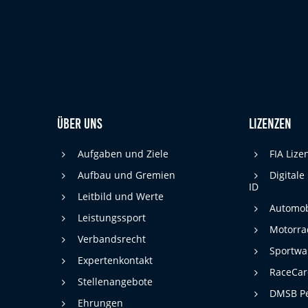
cookie_consent
Name:
DMSB
Anbieter:
Dieser Cookie speichert die gewählten
Zweck:
Cookie-Einstellungen.
12 Monate
Cookie Laufzeit:
Über uns
Lizenzen
Statistiken
Aufgaben und Ziele
FIA Liz
Cookies, die der Sammlung von Informationen und Erstellung von
Aufbau und Gremien
Digitale
Berichten über die Website-Nutzungsstatistik dienen, ohne dass
ID
einzelne Besucher persönlich identifiziert werden können.
Leitbild und Werte
Automob
Google Analytics
Leistungssport
Motorra
Verbandsrecht
_gat, _ga, _gid
Name:
Sportwa
Expertenkontakt
Google LLC
RaceCa
Anbieter:
Stellenangebote
DMSB Pe
Diese Cookies dienen zur Erhebung von
Zweck:
Ehrungen