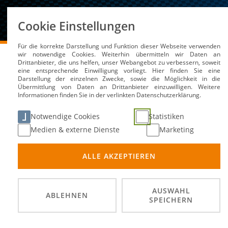
Über uns
Cookie Einstellungen
Für die korrekte Darstellung und Funktion dieser Webseite verwenden
DMSB
Medien / Service
Kalender
Leistungspr
wir notwendige Cookies. Weiterhin übermitteln wir Daten an
Drittanbieter, die uns helfen, unser Webangebot zu verbessern, soweit
eine entsprechende Einwilligung vorliegt. Hier finden Sie eine
Darstellung der einzelnen Zwecke, sowie die Möglichkeit in die
Übermittlung von Daten an Drittanbieter einzuwilligen. Weitere
Informationen finden Sie in der verlinkten Datenschutzerklärung.
Leistungsprüfung Berg
Notwendige Cookies
Statistiken
Medien & externe Dienste
Marketing
16. Au
DATUM
ALLE AKZEPTIEREN
Nürbu
ORT
Rundst
DISZIPLIN
AUSWAHL
ABLEHNEN
SPEICHERN
Bergis
VERANSTALTER