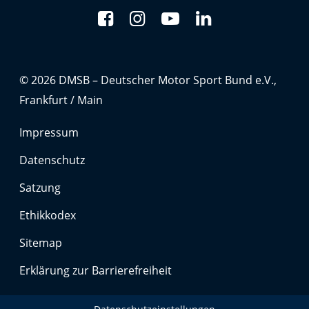
Anbieter:
Google LLC
Zweck:
Cookies, die ggf. zur Einbettung und Bereitstellung
© 2026 DMSB – Deutscher Motor Sport Bund e.V.,
von Videos auf unserer Website gesetzt werden.
Frankfurt / Main
Google Maps
Impressum
Anbieter:
Datenschutz
Google LLC
Satzung
Zweck:
Ethikkodex
Cookies, die ggf. zur Einbettung und Bereitstellung
von interaktiven Karten auf unserer Website gesetzt
Sitemap
werden.
Erklärung zur Barrierefreiheit
Marketing