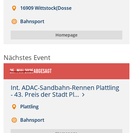
16909 Wittstock(Dosse
Anbieter:
DMSB
Bahnsport
Zweck:
Homepage
Dieser Cookie speichert Informationen zu
verwendeten Hintergrundbildern der Website.
Nächstes Event
Cookie Laufzeit:
24 Stunden
25. Mai 2025
Abgesagt
Cookie Consent
Int. ADAC-Sandbahn-Rennen Plattling
- 43. Preis der Stadt Pl…
Name:
cookie_consent
Plattling
Anbieter:
Bahnsport
DMSB