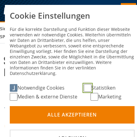
Cookie Einstellungen
Sie sind hier:
SANDBAHNRENNEN MSC MULMSHORN E.V. LS
Für die korrekte Darstellung und Funktion dieser Webseite
verwenden wir notwendige Cookies. Weiterhin übermitteln
SPARKASSENRENNEN
wir Daten an Drittanbieter, die uns helfen, unser
Webangebot zu verbessern, soweit eine entsprechende
Einwilligung vorliegt. Hier finden Sie eine Darstellung der
einzelnen Zwecke, sowie die Möglichkeit in die Übermittlung
Sandbahnrennen MSC Mulmshorn
von Daten an Drittanbieter einzuwilligen. Weitere
Informationen finden Sie in der verlinkten
e.V. LS Sparkassenrennen
Datenschutzerklärung.
Notwendige Cookies
Statistiken
17. Mai 2025
18. Mai
-
DATUM
Medien & externe Dienste
Marketing
2025
ALLE AKZEPTIEREN
27356 Rotenburg OT
Mulmshorn, Sottrumer
ORT
Weg 37