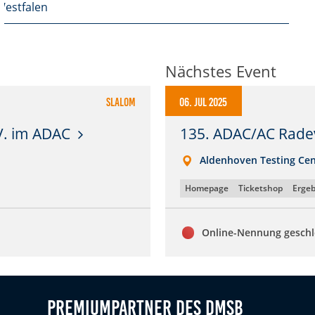
estfalen
Nächstes Event
Slalom
06. Jul 2025
V. im ADAC
135. ADAC/AC Rade
Aldenhoven Testing Cen
Homepage
Ticketshop
Ergeb
Online-Nennung gesch
Premiumpartner des DMSB