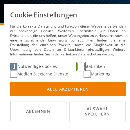
Über uns
Cookie Einstellungen
Für die korrekte Darstellung und Funktion dieser Webseite verwenden
DMSB
Medien / Service
Kalender
ADAC Ruhr-S
wir notwendige Cookies. Weiterhin übermitteln wir Daten an
Drittanbieter, die uns helfen, unser Webangebot zu verbessern, soweit
eine entsprechende Einwilligung vorliegt. Hier finden Sie eine
Darstellung der einzelnen Zwecke, sowie die Möglichkeit in die
Übermittlung von Daten an Drittanbieter einzuwilligen. Weitere
Informationen finden Sie in der verlinkten Datenschutzerklärung.
ADAC Ruhr-Slalom
Notwendige Cookies
Statistiken
Medien & externe Dienste
Marketing
06. Jul
DATUM
ALLE AKZEPTIEREN
Reckli
ORT
Slalom
DISZIPLIN
AUSWAHL
ABLEHNEN
SPEICHERN
MSC Ru
VERANSTALTER