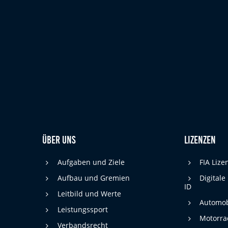
cookie_consent
Name:
DMSB
Anbieter:
Dieser Cookie speichert die gewählten
Zweck:
Cookie-Einstellungen.
12 Monate
Cookie Laufzeit:
Statistiken
Cookies, die der Sammlung von Informationen und Erstellung von
Berichten über die Website-Nutzungsstatistik dienen, ohne dass
Über uns
Lizenzen
einzelne Besucher persönlich identifiziert werden können.
Google Analytics
Aufgaben und Ziele
FIA Liz
Aufbau und Gremien
Digitale
_gat, _ga, _gid
Name:
ID
Leitbild und Werte
Google LLC
Automob
Anbieter:
Leistungssport
Motorra
Diese Cookies dienen zur Erhebung von
Zweck:
Verbandsrecht