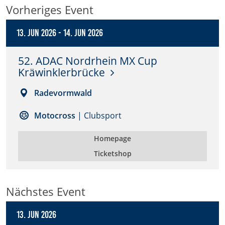
Vorheriges Event
Anbieter:
DMSB
13. Jun 2026
-
14. Jun 2026
Zweck:
52. ADAC Nordrhein MX Cup
Dieser Cookie speichert Informationen zu
Kräwinklerbrücke
verwendeten Hintergrundbildern der Website.
Radevormwald
Cookie Laufzeit:
24 Stunden
Motocross
| Clubsport
Homepage
Cookie Consent
Ticketshop
Name:
cookie_consent
Nächstes Event
Anbieter:
DMSB
13. Jun 2026