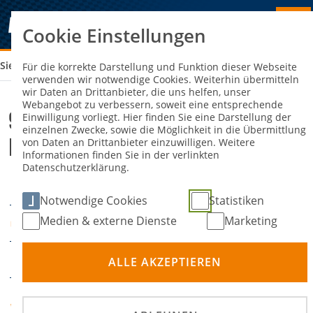
Cookie Einstellungen
Sie sind hier:
9. ADAC OWL CLUBSPORT RALLYESPRINT
Für die korrekte Darstellung und Funktion dieser Webseite
verwenden wir notwendige Cookies. Weiterhin übermitteln
wir Daten an Drittanbieter, die uns helfen, unser
Webangebot zu verbessern, soweit eine entsprechende
9. ADAC OWL Clubsport
Einwilligung vorliegt. Hier finden Sie eine Darstellung der
einzelnen Zwecke, sowie die Möglichkeit in die Übermittlung
Rallyesprint
von Daten an Drittanbieter einzuwilligen. Weitere
Informationen finden Sie in der verlinkten
Datenschutzerklärung.
13. Juni 2026
DATUM
Notwendige Cookies
Statistiken
Medien & externe Dienste
Marketing
Mastholte-Rietberg
ORT
DISZIPLIN
ALLE AKZEPTIEREN
ADAC Ostwestfalen-
VERANSTALTER