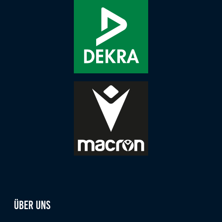
Anbieter:
Google LLC
Zweck:
Diese Cookies dienen zur Erhebung von Statistiken zur
Website-Nutzung.
Cookie Laufzeit:
24 Monate
Medien & externe Dienste
Um Inhalte von Videoplattformen und weiteren externen
Diensten anzeigen zu können, werden von diesen ggf.
Cookies gesetzt. Die Einbindung kann bei Bedarf einzeln
aktiviert werden.
YouTube
Über uns