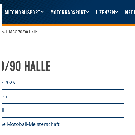
Automobilsport
Motorradsport
Lizenzen
Medi
n-1. MBC 70/90 Halle
70/90 Halle
rz 2026
sen
ll
he Motoball-Meisterschaft