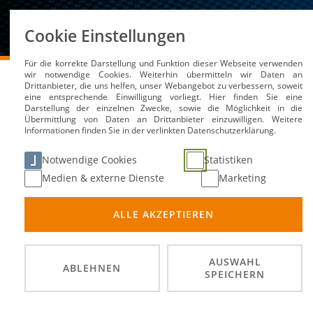
Über uns
Cookie Einstellungen
Für die korrekte Darstellung und Funktion dieser Webseite verwenden
DMSB
Medien / Service
Kalender
MSC Pattense
wir notwendige Cookies. Weiterhin übermitteln wir Daten an
Drittanbieter, die uns helfen, unser Webangebot zu verbessern, soweit
eine entsprechende Einwilligung vorliegt. Hier finden Sie eine
Darstellung der einzelnen Zwecke, sowie die Möglichkeit in die
Übermittlung von Daten an Drittanbieter einzuwilligen. Weitere
Informationen finden Sie in der verlinkten Datenschutzerklärung.
MSC Pattensen-1. MBC 
Notwendige Cookies
Statistiken
Medien & externe Dienste
Marketing
22. Mä
DATUM
ALLE AKZEPTIEREN
Patten
ORT
Motoba
DISZIPLIN
AUSWAHL
ABLEHNEN
SPEICHERN
Deutsc
PRÄDIKATE