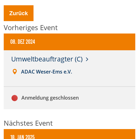
Anbieter:
Zurück
DMSB
Vorheriges Event
Zweck:
Dieser Cookie speichert Informationen zu
08. Dez 2024
verwendeten Hintergrundbildern der Website.
Umweltbeauftragter (C)
Cookie Laufzeit:
24 Stunden
ADAC Weser-Ems e.V.
Cookie Consent
Anmeldung geschlossen
Name:
cookie_consent
Nächstes Event
Anbieter:
DMSB
18. Jan 2025