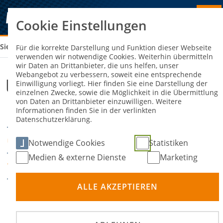
Cookie Einstellungen
Sie sind hier:
UMWELTBEAUFTRAGTER (C)
Für die korrekte Darstellung und Funktion dieser Webseite
verwenden wir notwendige Cookies. Weiterhin übermitteln
wir Daten an Drittanbieter, die uns helfen, unser
Webangebot zu verbessern, soweit eine entsprechende
Umweltbeauftragter (C)
Einwilligung vorliegt. Hier finden Sie eine Darstellung der
einzelnen Zwecke, sowie die Möglichkeit in die Übermittlung
von Daten an Drittanbieter einzuwilligen. Weitere
Informationen finden Sie in der verlinkten
19. Dezember 2024
DATUM
Datenschutzerklärung.
Online
ORT
Notwendige Cookies
Statistiken
Medien & externe Dienste
Marketing
ADAC Südbayern e.V.
VERANSTALTER
ALLE AKZEPTIEREN
Anmeldng unter:
forms.office.com/e/we9twY4324