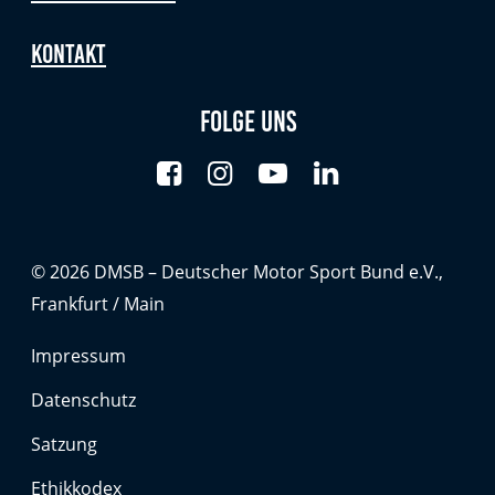
Anbieter:
Google LLC
Kontakt
Zweck:
Cookies, die ggf. zur Einbettung und Bereitstellung
Folge uns
von Videos auf unserer Website gesetzt werden.
Google Maps
Anbieter:
Google LLC
© 2026 DMSB – Deutscher Motor Sport Bund e.V.,
Frankfurt / Main
Zweck:
Cookies, die ggf. zur Einbettung und Bereitstellung
Impressum
von interaktiven Karten auf unserer Website gesetzt
werden.
Datenschutz
Satzung
Marketing
Ethikkodex