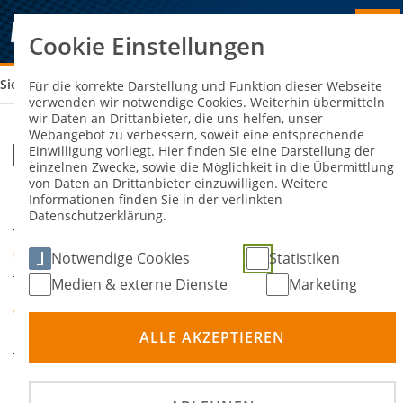
Cookie Einstellungen
Sie sind hier:
FORTBILDUNG – SDS
Für die korrekte Darstellung und Funktion dieser Webseite
verwenden wir notwendige Cookies. Weiterhin übermitteln
wir Daten an Drittanbieter, die uns helfen, unser
Webangebot zu verbessern, soweit eine entsprechende
Fortbildung – SdS
Einwilligung vorliegt. Hier finden Sie eine Darstellung der
einzelnen Zwecke, sowie die Möglichkeit in die Übermittlung
von Daten an Drittanbieter einzuwilligen. Weitere
Informationen finden Sie in der verlinkten
08. Februar 2025
DATUM
Datenschutzerklärung.
Höchstädt
ORT
Notwendige Cookies
Statistiken
Medien & externe Dienste
Marketing
MSC Höchstädt i.F e.V.
VERANSTALTER
im ADAC
ALLE AKZEPTIEREN
Anmeldung unter: