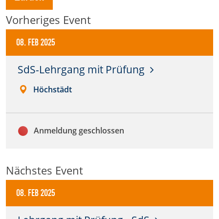
Vorheriges Event
Anbieter:
DMSB
08. Feb 2025
Zweck:
Dieser Cookie speichert Informationen zu
SdS-Lehrgang mit Prüfung
verwendeten Hintergrundbildern der Website.
Höchstädt
Cookie Laufzeit:
24 Stunden
Anmeldung geschlossen
Cookie Consent
Name:
Nächstes Event
cookie_consent
08. Feb 2025
Anbieter:
DMSB