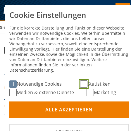
Cookie Einstellungen
Sie sind hier:
UMWELTBEAUFTRAGTER (C)
Für die korrekte Darstellung und Funktion dieser Webseite
verwenden wir notwendige Cookies. Weiterhin übermitteln
wir Daten an Drittanbieter, die uns helfen, unser
Webangebot zu verbessern, soweit eine entsprechende
Umweltbeauftragter (C)
Einwilligung vorliegt. Hier finden Sie eine Darstellung der
einzelnen Zwecke, sowie die Möglichkeit in die Übermittlung
von Daten an Drittanbieter einzuwilligen. Weitere
Informationen finden Sie in der verlinkten
23. Februar 2025
DATUM
Datenschutzerklärung.
Neustadt an der
Notwendige Cookies
Statistiken
ORT
Weinstraße
Medien & externe Dienste
Marketing
mvrp
VERANSTALTER
ALLE AKZEPTIEREN
Anmeldung unter: