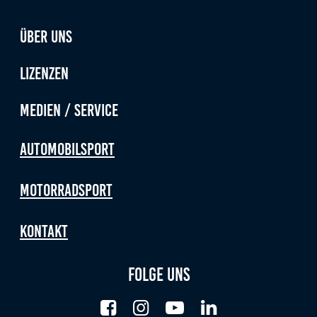
Anbieter:
Google LLC
Über uns
Zweck:
Cookies, die ggf. zur Einbettung und Bereitstellung
Lizenzen
von Videos auf unserer Website gesetzt werden.
Medien / Service
Google Maps
Automobilsport
Anbieter:
Google LLC
Motorradsport
Zweck:
Cookies, die ggf. zur Einbettung und Bereitstellung
Kontakt
von interaktiven Karten auf unserer Website gesetzt
werden.
Folge uns
Marketing