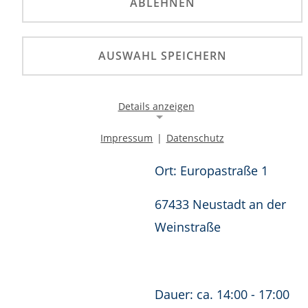
ABLEHNEN
'sport@pfa.adac.de
'
AUSWAHL SPEICHERN
Teilnahmegebühren:
25€
Details anzeigen
Impressum
|
Datenschutz
BEMERKUNG
Notwendige Cookies
Notwendige Cookies ermöglichen die Kernfunktionalität
Ort: Europastraße 1
einer Website. Sie helfen dabei, die Website nutzbar zu
machen, indem sie grundlegende Funktionen
67433 Neustadt an der
ermöglichen. Ohne diese Cookies kann die Website nicht
richtig funktionieren.
Weinstraße
Background Image
Name:
Dauer: ca. 14:00 - 17:00
gw-cookie-bgimage