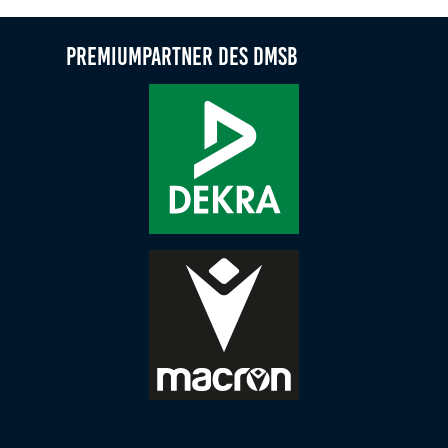
Anbieter:
Google LLC
Premiumpartner des DMSB
Zweck:
Diese Cookies dienen zur Erhebung von Statistiken zur
Website-Nutzung.
Cookie Laufzeit:
24 Monate
Medien & externe Dienste
Um Inhalte von Videoplattformen und weiteren externen
Diensten anzeigen zu können, werden von diesen ggf.
Cookies gesetzt. Die Einbindung kann bei Bedarf einzeln
aktiviert werden.
YouTube