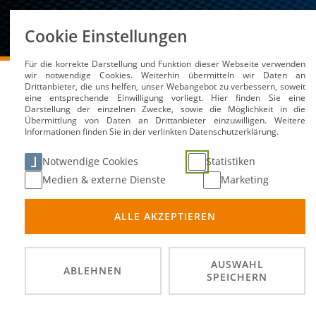
Über uns
Cookie Einstellungen
Für die korrekte Darstellung und Funktion dieser Webseite verwenden
DMSB
Medien / Service
Kalender
Lehrgang mit
wir notwendige Cookies. Weiterhin übermitteln wir Daten an
Drittanbieter, die uns helfen, unser Webangebot zu verbessern, soweit
eine entsprechende Einwilligung vorliegt. Hier finden Sie eine
Darstellung der einzelnen Zwecke, sowie die Möglichkeit in die
Übermittlung von Daten an Drittanbieter einzuwilligen. Weitere
Informationen finden Sie in der verlinkten Datenschutzerklärung.
Lehrgang mit Prüfung -
Notwendige Cookies
Statistiken
Medien & externe Dienste
Marketing
13. De
DATUM
ALLE AKZEPTIEREN
Malsfe
ORT
Rallly
VERANSTALTER
AUSWAHL
ABLEHNEN
SPEICHERN
Anmeld