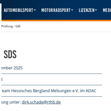
Automobilsport
Motorradsport
Lizenzen
Medi
 Prüfung - SdS
 SdS
zember 2025
ld
e Team Hessisches Bergland Melsungen e.V. im ADAC
ung unter:
dirk.schade
rthb.de