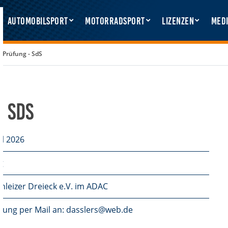
Automobilsport
Motorradsport
Lizenzen
Medi
 Prüfung - SdS
 SdS
il 2026
g
hleizer Dreieck e.V. im ADAC
ung per Mail an: dasslers@web.de