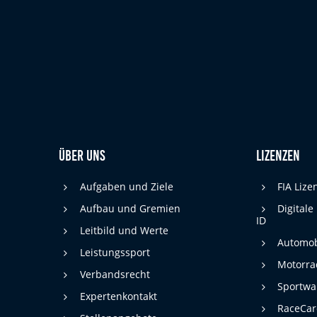
cookie_consent
Name:
DMSB
Anbieter:
Dieser Cookie speichert die gewählten
Zweck:
Cookie-Einstellungen.
12 Monate
Cookie Laufzeit:
Statistiken
Über uns
Lizenzen
Cookies, die der Sammlung von Informationen und Erstellung von
Berichten über die Website-Nutzungsstatistik dienen, ohne dass
Aufgaben und Ziele
FIA Liz
einzelne Besucher persönlich identifiziert werden können.
Aufbau und Gremien
Digitale
ID
Google Analytics
Leitbild und Werte
Automob
_gat, _ga, _gid
Leistungssport
Name:
Motorra
Verbandsrecht
Google LLC
Anbieter:
Sportwa
Expertenkontakt
Diese Cookies dienen zur Erhebung von
RaceCa
Zweck: