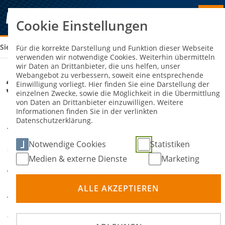
Cookie Einstellungen
Sie sind hier:
30. ADAC / ACO AUTOMOBILSLALOM
Für die korrekte Darstellung und Funktion dieser Webseite
verwenden wir notwendige Cookies. Weiterhin übermitteln
wir Daten an Drittanbieter, die uns helfen, unser
Webangebot zu verbessern, soweit eine entsprechende
30. ADAC / ACO Automobilslalom
Einwilligung vorliegt. Hier finden Sie eine Darstellung der
einzelnen Zwecke, sowie die Möglichkeit in die Übermittlung
von Daten an Drittanbieter einzuwilligen. Weitere
Informationen finden Sie in der verlinkten
12. Juli 2026
DATUM
Datenschutzerklärung.
Fahrsicherheitszentrum
Notwendige Cookies
Statistiken
ORT
Rheinberg
Medien & externe Dienste
Marketing
Slalom
DISZIPLIN
ALLE AKZEPTIEREN
AC Oberhausen e.V. im
VERANSTALTER