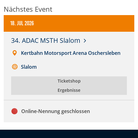
Zweck:
Nächstes Event
Dieser Cookie speichert die gewählten Cookie-
Einstellungen.
18. Jul 2026
Cookie Laufzeit:
34. ADAC MSTH Slalom
12 Monate
Kertbahn Motorsport Arena Oschersleben
Statistiken
Slalom
Cookies, die der Sammlung von Informationen und
Erstellung von Berichten über die Website-
Ticketshop
Nutzungsstatistik dienen, ohne dass einzelne
Ergebnisse
Besucher persönlich identifiziert werden können.
Google Analytics
Online-Nennung geschlossen
Name:
_gat, _ga, _gid