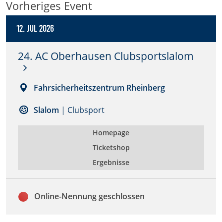
Vorheriges Event
Anbieter:
12. Jul 2026
DMSB
24. AC Oberhausen Clubsportslalom
Zweck:
Dieser Cookie speichert Informationen zu
verwendeten Hintergrundbildern der Website.
Fahrsicherheitszentrum Rheinberg
Cookie Laufzeit:
24 Stunden
Slalom
| Clubsport
Homepage
Cookie Consent
Ticketshop
Name:
Ergebnisse
cookie_consent
Online-Nennung geschlossen
Anbieter:
DMSB