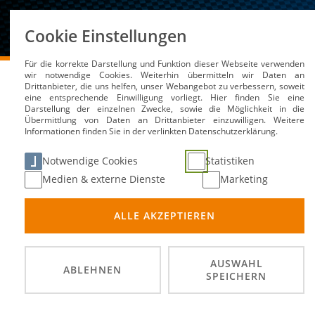
Über uns
Cookie Einstellungen
Für die korrekte Darstellung und Funktion dieser Webseite verwenden
DMSB
Medien / Service
Kalender
DTM Hocken
wir notwendige Cookies. Weiterhin übermitteln wir Daten an
Drittanbieter, die uns helfen, unser Webangebot zu verbessern, soweit
eine entsprechende Einwilligung vorliegt. Hier finden Sie eine
Darstellung der einzelnen Zwecke, sowie die Möglichkeit in die
Übermittlung von Daten an Drittanbieter einzuwilligen. Weitere
Informationen finden Sie in der verlinkten Datenschutzerklärung.
DTM Hockenheim
Notwendige Cookies
Statistiken
Medien & externe Dienste
Marketing
09. Ok
DATUM
ALLE AKZEPTIEREN
-
ORT
Rundst
DISZIPLIN
AUSWAHL
ABLEHNEN
SPEICHERN
Intern
PRÄDIKATE