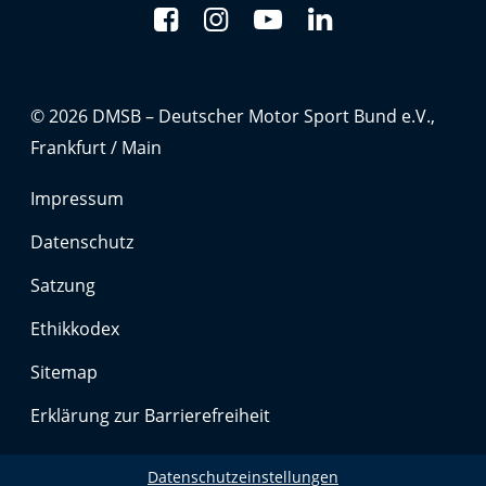
Anbieter:
Google LLC
Zweck:
Cookies, die ggf. zur Einbettung und Bereitstellung
© 2026 DMSB – Deutscher Motor Sport Bund e.V.,
von Videos auf unserer Website gesetzt werden.
Frankfurt / Main
Google Maps
Impressum
Datenschutz
Anbieter:
Google LLC
Satzung
Zweck:
Ethikkodex
Cookies, die ggf. zur Einbettung und Bereitstellung
von interaktiven Karten auf unserer Website gesetzt
Sitemap
werden.
Erklärung zur Barrierefreiheit
Marketing
Datenschutzeinstellungen