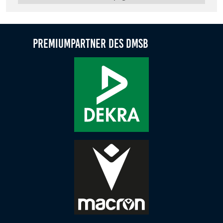
Zweck:
Dieser Cookie speichert die gewählten Cookie-
Einstellungen.
Premiumpartner des DMSB
Cookie Laufzeit:
12 Monate
Statistiken
Cookies, die der Sammlung von Informationen und
Erstellung von Berichten über die Website-
Nutzungsstatistik dienen, ohne dass einzelne
Besucher persönlich identifiziert werden können.
Google Analytics
Name:
_gat, _ga, _gid