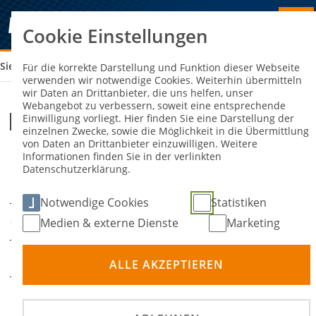
Cookie Einstellungen
Sie sind hier:
DTM ZANDVOORT
Für die korrekte Darstellung und Funktion dieser Webseite
verwenden wir notwendige Cookies. Weiterhin übermitteln
wir Daten an Drittanbieter, die uns helfen, unser
Webangebot zu verbessern, soweit eine entsprechende
DTM Zandvoort
Einwilligung vorliegt. Hier finden Sie eine Darstellung der
einzelnen Zwecke, sowie die Möglichkeit in die Übermittlung
von Daten an Drittanbieter einzuwilligen. Weitere
Informationen finden Sie in der verlinkten
06. Juni 2025
08. Juni
-
Datenschutzerklärung.
DATUM
2025
Notwendige Cookies
Statistiken
Zandvoort
Medien & externe Dienste
Marketing
ORT
Rundstrecke
DISZIPLIN
ALLE AKZEPTIEREN
Internationale Deutsche
PRÄDIKATE