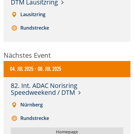
DTM Lausitzring
Anbieter:
Lausitzring
DMSB
Rundstrecke
Zweck:
Dieser Cookie speichert Informationen zu
verwendeten Hintergrundbildern der Website.
Nächstes Event
Cookie Laufzeit:
24 Stunden
04. Jul 2025
-
06. Jul 2025
Cookie Consent
82. Int. ADAC Norisring
Speedweekend / DTM
Name:
cookie_consent
Nürnberg
Rundstrecke
Anbieter:
DMSB
Homepage