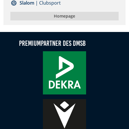
Slalom
| Clubsport
Zweck:
Dieser Cookie speichert die gewählten Cookie-
Homepage
Einstellungen.
Cookie Laufzeit:
12 Monate
Premiumpartner des DMSB
Statistiken
Cookies, die der Sammlung von Informationen und
Erstellung von Berichten über die Website-
Nutzungsstatistik dienen, ohne dass einzelne
Besucher persönlich identifiziert werden können.
Google Analytics
Name:
_gat, _ga, _gid