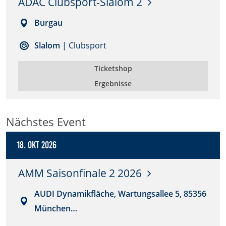
ADAC Clubsport-Slalom 2
Anbieter:
Burgau
DMSB
Slalom
| Clubsport
Zweck:
Dieser Cookie speichert Informationen zu
Ticketshop
verwendeten Hintergrundbildern der Website.
Ergebnisse
Cookie Laufzeit:
24 Stunden
Nächstes Event
Cookie Consent
18. Okt 2026
Name:
AMM Saisonfinale 2 2026
cookie_consent
AUDI Dynamikfläche, Wartungsallee 5, 85356
Anbieter:
München…
DMSB