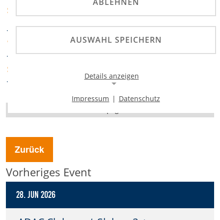
Münchner- Slalom-
ABLEHNEN
SERIEN
Meisterschaft
AUSWAHL SPEICHERN
Scuderia München e.V.
VERANSTALTER
ADAC Südbayern
SPORTABTEILUNG
Details anzeigen
Impressum
|
Datenschutz
Notwendige Cookies
Homepage
Notwendige Cookies ermöglichen die Kernfunktionalität
einer Website. Sie helfen dabei, die Website nutzbar zu
machen, indem sie grundlegende Funktionen
ermöglichen. Ohne diese Cookies kann die Website nicht
Zurück
richtig funktionieren.
Vorheriges Event
Background Image
28. Jun 2026
Name:
gw-cookie-bgimage