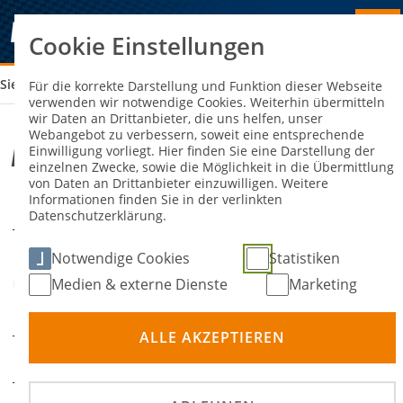
Cookie Einstellungen
Sie sind hier:
AMM SAISONFINALE 3 2026
Für die korrekte Darstellung und Funktion dieser Webseite
verwenden wir notwendige Cookies. Weiterhin übermitteln
wir Daten an Drittanbieter, die uns helfen, unser
Webangebot zu verbessern, soweit eine entsprechende
AMM Saisonfinale 3 2026
Einwilligung vorliegt. Hier finden Sie eine Darstellung der
einzelnen Zwecke, sowie die Möglichkeit in die Übermittlung
von Daten an Drittanbieter einzuwilligen. Weitere
Informationen finden Sie in der verlinkten
18. Oktober 2026
DATUM
Datenschutzerklärung.
AUDI Dynamikfläche,
Notwendige Cookies
Statistiken
Wartungsallee 5, 85356
Medien & externe Dienste
Marketing
ORT
München-Flughafen
ALLE AKZEPTIEREN
Slalom
DISZIPLIN