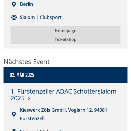
Berlin
Anbieter:
Slalom
| Clubsport
DMSB
Homepage
Zweck:
Dieser Cookie speichert Informationen zu
Ticketshop
verwendeten Hintergrundbildern der Website.
Cookie Laufzeit:
Nächstes Event
24 Stunden
02. Mär 2025
Cookie Consent
1. Fürstenzeller ADAC Schotterslalom
Name:
2025
cookie_consent
Kieswerk Zöls GmbH, Voglarn 12, 94081
Anbieter:
Fürstenzell
DMSB