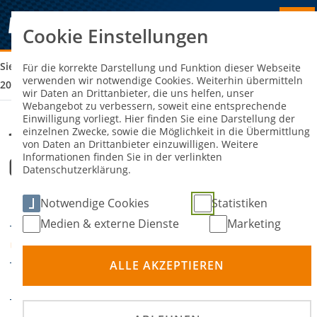
Cookie Einstellungen
Sie sind hier:
12. EMMERSDORFER ADAC WINTER CROSS SLALOM
Für die korrekte Darstellung und Funktion dieser Webseite
verwenden wir notwendige Cookies. Weiterhin übermitteln
2024
wir Daten an Drittanbieter, die uns helfen, unser
Webangebot zu verbessern, soweit eine entsprechende
Einwilligung vorliegt. Hier finden Sie eine Darstellung der
einzelnen Zwecke, sowie die Möglichkeit in die Übermittlung
12. Emmersdorfer ADAC Winter
von Daten an Drittanbieter einzuwilligen. Weitere
Informationen finden Sie in der verlinkten
Cross Slalom 2024
Datenschutzerklärung.
Notwendige Cookies
Statistiken
01. Februar 2025
DATUM
Medien & externe Dienste
Marketing
Aldersbach
ORT
ALLE AKZEPTIEREN
Slalom
DISZIPLIN