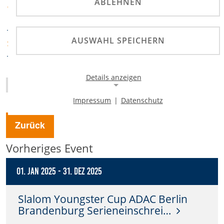
MSC Emmersdorf e.V.
ABLEHNEN
VERANSTALTER
im ADAC
AUSWAHL SPEICHERN
ADAC Südbayern
SPORTABTEILUNG
Details anzeigen
Homepage
Impressum
|
Datenschutz
Notwendige Cookies
Notwendige Cookies ermöglichen die Kernfunktionalität
Zurück
einer Website. Sie helfen dabei, die Website nutzbar zu
machen, indem sie grundlegende Funktionen
Vorheriges Event
ermöglichen. Ohne diese Cookies kann die Website nicht
richtig funktionieren.
01. Jan 2025
-
31. Dez 2025
Background Image
Slalom Youngster Cup ADAC Berlin
Name:
Brandenburg Serieneinschrei…
gw-cookie-bgimage