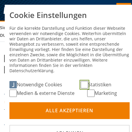
Cookie Einstellungen
Sie sind hier:
MSC PHILIPPSBURG VS. MSC COMET
Für die korrekte Darstellung und Funktion dieser Webseite
verwenden wir notwendige Cookies. Weiterhin übermitteln
DURMERSHEIM
wir Daten an Drittanbieter, die uns helfen, unser
Webangebot zu verbessern, soweit eine entsprechende
Einwilligung vorliegt. Hier finden Sie eine Darstellung der
einzelnen Zwecke, sowie die Möglichkeit in die Übermittlung
MSC Philippsburg vs. MSC Comet
von Daten an Drittanbieter einzuwilligen. Weitere
Informationen finden Sie in der verlinkten
Durmersheim
Datenschutzerklärung.
Notwendige Cookies
Statistiken
10. Mai 2025
DATUM
Medien & externe Dienste
Marketing
Philippsburg
ORT
ALLE AKZEPTIEREN
Motoball
DISZIPLIN