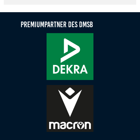
Zweck:
Dieser Cookie speichert die gewählten Cookie-
Einstellungen.
Premiumpartner des DMSB
Cookie Laufzeit:
12 Monate
Statistiken
Cookies, die der Sammlung von Informationen und
Erstellung von Berichten über die Website-
Nutzungsstatistik dienen, ohne dass einzelne
Besucher persönlich identifiziert werden können.
Google Analytics
Name:
_gat, _ga, _gid