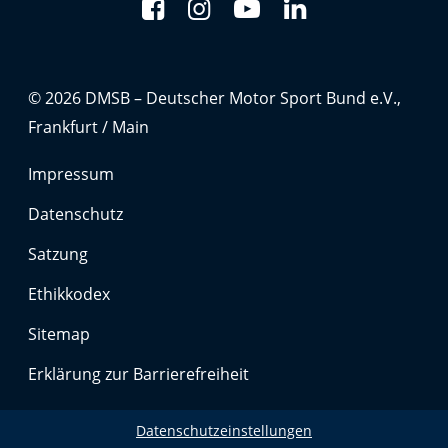
Anbieter:
Google LLC
Zweck:
© 2026 DMSB – Deutscher Motor Sport Bund e.V.,
Cookies, die ggf. zur Einbettung und Bereitstellung
von Videos auf unserer Website gesetzt werden.
Frankfurt / Main
Impressum
Google Maps
Datenschutz
Anbieter:
Google LLC
Satzung
Ethikkodex
Zweck:
Cookies, die ggf. zur Einbettung und Bereitstellung
Sitemap
von interaktiven Karten auf unserer Website gesetzt
werden.
Erklärung zur Barrierefreiheit
Datenschutzeinstellungen
Marketing