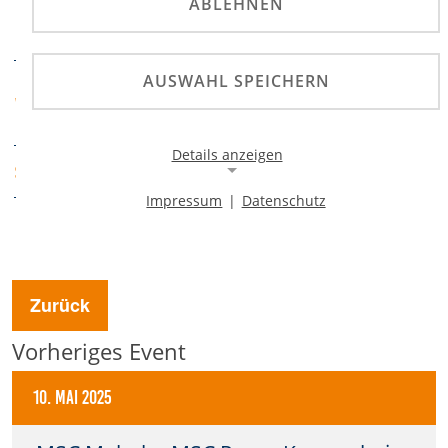
Deutsche Motoball-
ABLEHNEN
PRÄDIKATE
Meisterschaft
AUSWAHL SPEICHERN
MSC Philippsburg e.V.
VERANSTALTER
im ADAC
Details anzeigen
ADAC Nordbaden
SPORTABTEILUNG
Impressum
|
Datenschutz
Notwendige Cookies
Notwendige Cookies ermöglichen die Kernfunktionalität
einer Website. Sie helfen dabei, die Website nutzbar zu
machen, indem sie grundlegende Funktionen
ermöglichen. Ohne diese Cookies kann die Website nicht
Zurück
richtig funktionieren.
Vorheriges Event
Background Image
10. Mai 2025
Name:
gw-cookie-bgimage