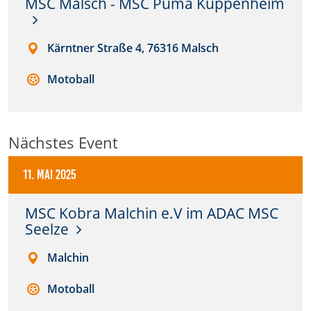
MSC Malsch - MSC Puma Kuppenheim
Anbieter:
DMSB
Kärntner Straße 4, 76316 Malsch
Zweck:
Motoball
Dieser Cookie speichert Informationen zu
verwendeten Hintergrundbildern der Website.
Cookie Laufzeit:
Nächstes Event
24 Stunden
11. Mai 2025
Cookie Consent
MSC Kobra Malchin e.V im ADAC MSC
Seelze
Name:
cookie_consent
Malchin
Anbieter:
Motoball
DMSB