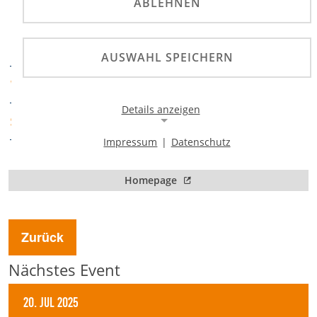
DMSB-SimRacing-
ABLEHNEN
Endurance-
PRÄDIKATE
Championship
AUSWAHL SPEICHERN
ADAC SimRacing GbR
VERANSTALTER
Details anzeigen
ADAC Mittelrhein
SPORTABTEILUNG
Impressum
|
Datenschutz
Notwendige Cookies
Notwendige Cookies ermöglichen die Kernfunktionalität
Homepage
einer Website. Sie helfen dabei, die Website nutzbar zu
machen, indem sie grundlegende Funktionen
ermöglichen. Ohne diese Cookies kann die Website nicht
richtig funktionieren.
Zurück
Background Image
Nächstes Event
Name:
20. Jul 2025
gw-cookie-bgimage