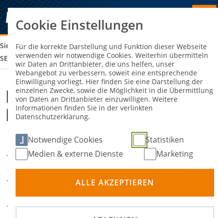
Cookie Einstellungen
Sie sind hier:
DMSB SIMRACING CHAMPIONSHIP ENDURANCE
Für die korrekte Darstellung und Funktion dieser Webseite
verwenden wir notwendige Cookies. Weiterhin übermitteln
SERIES 2025 – EVENT 1
wir Daten an Drittanbieter, die uns helfen, unser
Webangebot zu verbessern, soweit eine entsprechende
Einwilligung vorliegt. Hier finden Sie eine Darstellung der
einzelnen Zwecke, sowie die Möglichkeit in die Übermittlung
DMSB SimRacing Championship
von Daten an Drittanbieter einzuwilligen. Weitere
Informationen finden Sie in der verlinkten
Endurance Series 2025 – Event 1
Datenschutzerklärung.
Notwendige Cookies
Statistiken
06. Juli 2025
DATUM
Medien & externe Dienste
Marketing
Online
ORT
ALLE AKZEPTIEREN
SimRacing
DISZIPLIN