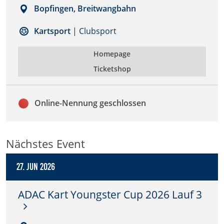
Bopfingen, Breitwangbahn
Anbieter:
DMSB
Kartsport
| Clubsport
Homepage
Zweck:
Dieser Cookie speichert Informationen zu
Ticketshop
verwendeten Hintergrundbildern der Website.
Cookie Laufzeit:
Online-Nennung geschlossen
24 Stunden
Cookie Consent
Nächstes Event
Name:
27. Jun 2026
cookie_consent
ADAC Kart Youngster Cup 2026 Lauf 3
Anbieter:
DMSB