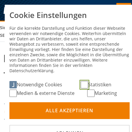
Cookie Einstellungen
Sie sind hier:
IAME EURO SERIES ROUND 3 MINI, JUNIORS &
Für die korrekte Darstellung und Funktion dieser Webseite
verwenden wir notwendige Cookies. Weiterhin übermitteln
SENIORS
wir Daten an Drittanbieter, die uns helfen, unser
Webangebot zu verbessern, soweit eine entsprechende
Einwilligung vorliegt. Hier finden Sie eine Darstellung der
einzelnen Zwecke, sowie die Möglichkeit in die Übermittlung
IAME Euro Series Round 3 Mini,
von Daten an Drittanbieter einzuwilligen. Weitere
Informationen finden Sie in der verlinkten
Juniors & Seniors
Datenschutzerklärung.
Notwendige Cookies
Statistiken
24. Juni 2026
27. Juni
-
DATUM
Medien & externe Dienste
Marketing
2026
ALLE AKZEPTIEREN
Wackersdorf
ORT
Kartsport
DISZIPLIN