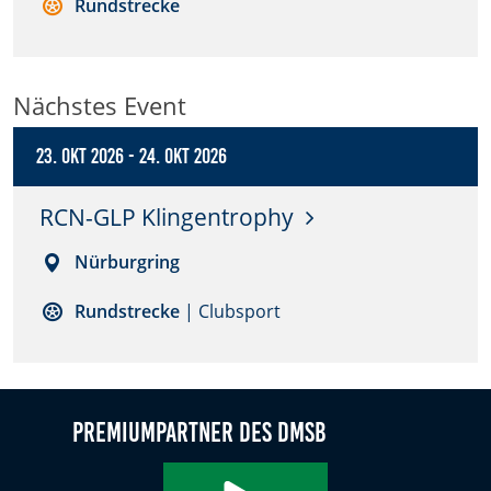
Rundstrecke
Anbieter:
DMSB
Nächstes Event
Zweck:
Dieser Cookie speichert Informationen zu
23. Okt 2026
-
24. Okt 2026
verwendeten Hintergrundbildern der Website.
Cookie Laufzeit:
RCN-GLP Klingentrophy
24 Stunden
Nürburgring
Cookie Consent
Rundstrecke
| Clubsport
Name:
cookie_consent
Premiumpartner des DMSB
Anbieter:
DMSB