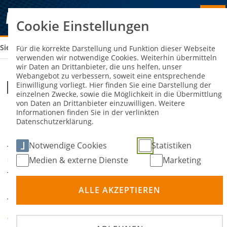
Cookie Einstellungen
Sie sind hier:
RCN 3H RENNEN SCHWEDENKREUZ
Für die korrekte Darstellung und Funktion dieser Webseite
verwenden wir notwendige Cookies. Weiterhin übermitteln
wir Daten an Drittanbieter, die uns helfen, unser
Webangebot zu verbessern, soweit eine entsprechende
RCN 3h Rennen Schwedenkreuz
Einwilligung vorliegt. Hier finden Sie eine Darstellung der
einzelnen Zwecke, sowie die Möglichkeit in die Übermittlung
von Daten an Drittanbieter einzuwilligen. Weitere
Informationen finden Sie in der verlinkten
23. Oktober 2026
24.
-
Datenschutzerklärung.
DATUM
Oktober 2026
Notwendige Cookies
Statistiken
Nürburgring
Medien & externe Dienste
Marketing
ORT
Rundstrecke
DISZIPLIN
ALLE AKZEPTIEREN
Rundstrecken Challenge
VERANSTALTER