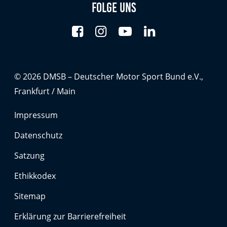
Anbieter:
Folge uns
Google LLC
Zweck:
Cookies, die ggf. zur Einbettung und Bereitstellung
von Videos auf unserer Website gesetzt werden.
© 2026 DMSB – Deutscher Motor Sport Bund e.V.,
Google Maps
Frankfurt / Main
Anbieter:
Impressum
Google LLC
Datenschutz
Zweck:
Satzung
Cookies, die ggf. zur Einbettung und Bereitstellung
von interaktiven Karten auf unserer Website gesetzt
Ethikkodex
werden.
Sitemap
Erklärung zur Barrierefreiheit
Marketing