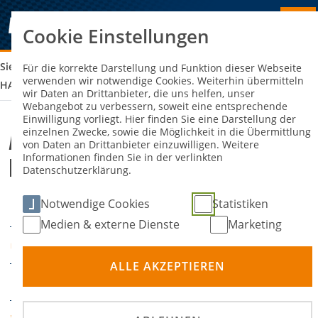
Cookie Einstellungen
Sie sind hier:
ADAC WESTFALEN MINI- UND POCKETBIKE RENNEN
Für die korrekte Darstellung und Funktion dieser Webseite
verwenden wir notwendige Cookies. Weiterhin übermitteln
HARSEWINKEL
wir Daten an Drittanbieter, die uns helfen, unser
Webangebot zu verbessern, soweit eine entsprechende
Einwilligung vorliegt. Hier finden Sie eine Darstellung der
einzelnen Zwecke, sowie die Möglichkeit in die Übermittlung
ADAC Westfalen Mini- und
von Daten an Drittanbieter einzuwilligen. Weitere
Informationen finden Sie in der verlinkten
Pocketbike Rennen Harsewinkel
Datenschutzerklärung.
Notwendige Cookies
Statistiken
30. August 2025
DATUM
Medien & externe Dienste
Marketing
Harsewinkel
ORT
ALLE AKZEPTIEREN
Mini Moto
DISZIPLIN