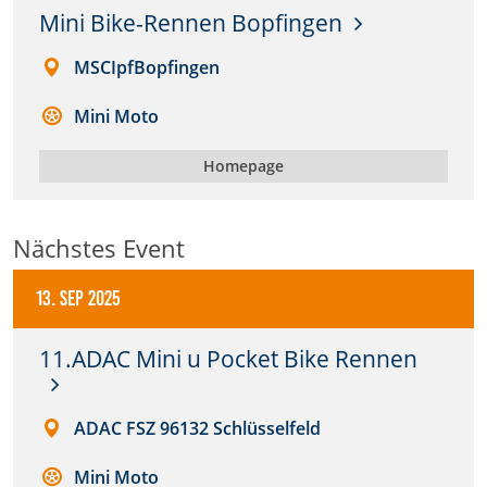
Mini Bike-Rennen Bopfingen
Anbieter:
DMSB
MSCIpfBopfingen
Mini Moto
Zweck:
Dieser Cookie speichert Informationen zu
verwendeten Hintergrundbildern der Website.
Homepage
Cookie Laufzeit:
24 Stunden
Nächstes Event
13. Sep 2025
Cookie Consent
11.ADAC Mini u Pocket Bike Rennen
Name:
cookie_consent
ADAC FSZ 96132 Schlüsselfeld
Anbieter:
DMSB
Mini Moto