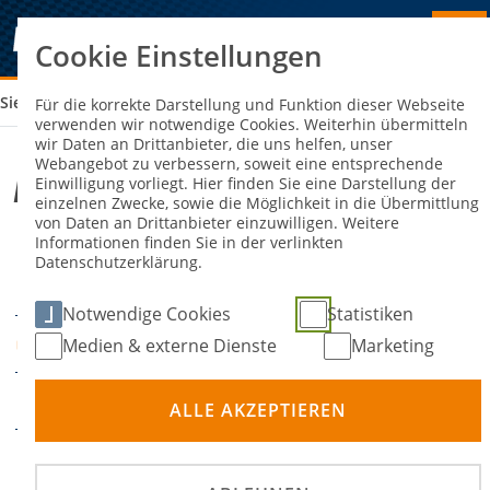
Cookie Einstellungen
Sie sind hier:
ADAC MX MASTERS BITCHE 2026
Für die korrekte Darstellung und Funktion dieser Webseite
verwenden wir notwendige Cookies. Weiterhin übermitteln
wir Daten an Drittanbieter, die uns helfen, unser
Webangebot zu verbessern, soweit eine entsprechende
ADAC MX Masters Bitche 2026
Einwilligung vorliegt. Hier finden Sie eine Darstellung der
einzelnen Zwecke, sowie die Möglichkeit in die Übermittlung
von Daten an Drittanbieter einzuwilligen. Weitere
Informationen finden Sie in der verlinkten
16. Mai 2026
17. Mai
-
Datenschutzerklärung.
DATUM
2026
Notwendige Cookies
Statistiken
Bitche
Medien & externe Dienste
Marketing
ORT
Motocross
DISZIPLIN
ALLE AKZEPTIEREN
Internationale Deutsche