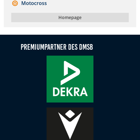
Motocross
Zweck:
Dieser Cookie speichert die gewählten Cookie-
Homepage
Einstellungen.
Cookie Laufzeit:
12 Monate
Premiumpartner des DMSB
Statistiken
Cookies, die der Sammlung von Informationen und
Erstellung von Berichten über die Website-
Nutzungsstatistik dienen, ohne dass einzelne
Besucher persönlich identifiziert werden können.
Google Analytics
Name:
_gat, _ga, _gid