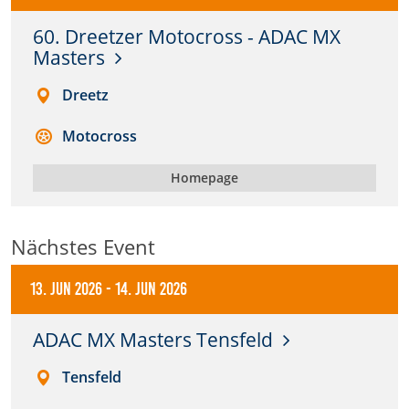
60. Dreetzer Motocross - ADAC MX
Anbieter:
Masters
DMSB
Dreetz
Zweck:
Dieser Cookie speichert Informationen zu
Motocross
verwendeten Hintergrundbildern der Website.
Cookie Laufzeit:
Homepage
24 Stunden
Nächstes Event
Cookie Consent
13. Jun 2026
-
14. Jun 2026
Name:
cookie_consent
ADAC MX Masters Tensfeld
Anbieter:
Tensfeld
DMSB