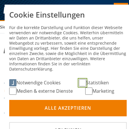
Cookie Einstellungen
Sie sind hier:
ADAC NÜRBURGRING CLASSIC
Für die korrekte Darstellung und Funktion dieser Webseite
verwenden wir notwendige Cookies. Weiterhin übermitteln
wir Daten an Drittanbieter, die uns helfen, unser
Webangebot zu verbessern, soweit eine entsprechende
ADAC Nürburgring Classic
Einwilligung vorliegt. Hier finden Sie eine Darstellung der
einzelnen Zwecke, sowie die Möglichkeit in die Übermittlung
von Daten an Drittanbieter einzuwilligen. Weitere
Informationen finden Sie in der verlinkten
12. Juni 2026
14. Juni
-
Datenschutzerklärung.
DATUM
2026
Notwendige Cookies
Statistiken
Nürburg
Medien & externe Dienste
Marketing
ORT
Rundstrecke
DISZIPLIN
ALLE AKZEPTIEREN
Deutsche Historische
PRÄDIKATE