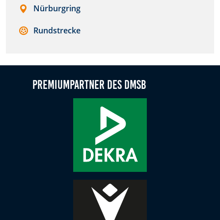
Nürburgring
Zweck:
Dieser Cookie speichert die gewählten Cookie-
Rundstrecke
Einstellungen.
Cookie Laufzeit:
12 Monate
Premiumpartner des DMSB
Statistiken
Cookies, die der Sammlung von Informationen und
Erstellung von Berichten über die Website-
Nutzungsstatistik dienen, ohne dass einzelne
Besucher persönlich identifiziert werden können.
Google Analytics
Name:
_gat, _ga, _gid