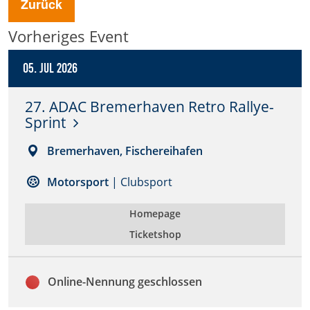
Zurück
Anbieter:
Vorheriges Event
DMSB
05. Jul 2026
Zweck:
Dieser Cookie speichert Informationen zu
27. ADAC Bremerhaven Retro Rallye-
verwendeten Hintergrundbildern der Website.
Sprint
Cookie Laufzeit:
24 Stunden
Bremerhaven, Fischereihafen
Motorsport
| Clubsport
Cookie Consent
Homepage
Name:
Ticketshop
cookie_consent
Anbieter:
Online-Nennung geschlossen
DMSB