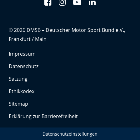
Marketing-Cookies werden von Drittanbietern verwendet,
um personalisierte Werbung anzuzeigen. Dazu verfolgen
sie die Aktivitäten der Besucher über verschiedene
Websites hinweg.
© 2026 DMSB – Deutscher Motor Sport Bund e.V.,
Google Ads
Frankfurt / Main
Name:
Impressum
_gcl_aw, _gcl_gs, _gclid, _gcl_au, FPGCLAW, FPAU
Datenschutz
Anbieter:
Satzung
Google LLC
Ethikkodex
Zweck:
Wir nutzen Marketing-Cookies, um den Erfolg unserer
Sitemap
Online-Werbemaßnahmen auf anderen Seiten zu
messen und damit eine optimale Verteilung unseres
Erklärung zur Barrierefreiheit
Werbebudgets zu gewährleisten.
Cookie Laufzeit:
Datenschutzeinstellungen
90 Tage