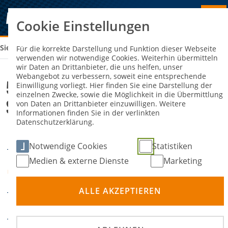
Cookie Einstellungen
Sie sind hier:
58. ADAC FISCHEREIHAFEN RALLYE-SPRINT
Für die korrekte Darstellung und Funktion dieser Webseite
verwenden wir notwendige Cookies. Weiterhin übermitteln
wir Daten an Drittanbieter, die uns helfen, unser
Webangebot zu verbessern, soweit eine entsprechende
58. ADAC Fischereihafen Rallye-
Einwilligung vorliegt. Hier finden Sie eine Darstellung der
einzelnen Zwecke, sowie die Möglichkeit in die Übermittlung
Sprint
von Daten an Drittanbieter einzuwilligen. Weitere
Informationen finden Sie in der verlinkten
Datenschutzerklärung.
05. Juli 2026
DATUM
Notwendige Cookies
Statistiken
Medien & externe Dienste
Marketing
Bremerhaven,
ORT
Fischereihafen
ALLE AKZEPTIEREN
DISZIPLIN