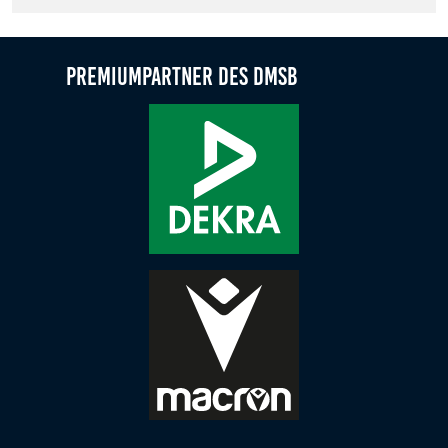
Anbieter:
Google LLC
Premiumpartner des DMSB
Zweck:
Diese Cookies dienen zur Erhebung von Statistiken zur
Website-Nutzung.
Cookie Laufzeit:
24 Monate
Medien & externe Dienste
Um Inhalte von Videoplattformen und weiteren externen
Diensten anzeigen zu können, werden von diesen ggf.
Cookies gesetzt. Die Einbindung kann bei Bedarf einzeln
aktiviert werden.
YouTube