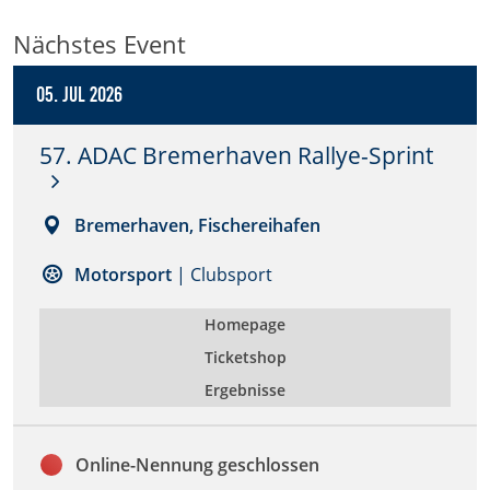
Zweck:
Nächstes Event
Dieser Cookie speichert die gewählten Cookie-
Einstellungen.
05. Jul 2026
Cookie Laufzeit:
12 Monate
57. ADAC Bremerhaven Rallye-Sprint
Bremerhaven, Fischereihafen
Statistiken
Cookies, die der Sammlung von Informationen und
Motorsport
| Clubsport
Erstellung von Berichten über die Website-
Nutzungsstatistik dienen, ohne dass einzelne
Besucher persönlich identifiziert werden können.
Homepage
Ticketshop
Google Analytics
Ergebnisse
Name:
_gat, _ga, _gid
Online-Nennung geschlossen