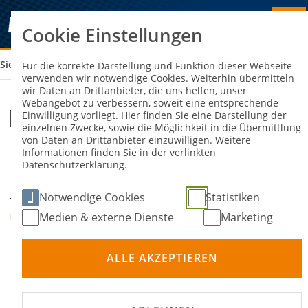
Cookie Einstellungen
Sie sind hier:
INT. ADAC SUPERMOTO WITTGENBORN
Für die korrekte Darstellung und Funktion dieser Webseite
verwenden wir notwendige Cookies. Weiterhin übermitteln
wir Daten an Drittanbieter, die uns helfen, unser
Webangebot zu verbessern, soweit eine entsprechende
Int. ADAC SuperMoto Wittgenborn
Einwilligung vorliegt. Hier finden Sie eine Darstellung der
einzelnen Zwecke, sowie die Möglichkeit in die Übermittlung
von Daten an Drittanbieter einzuwilligen. Weitere
Informationen finden Sie in der verlinkten
17. Mai 2025
18. Mai
-
Datenschutzerklärung.
DATUM
2025
Notwendige Cookies
Statistiken
Frankfurt am Main
Medien & externe Dienste
Marketing
ORT
SuperMoto
DISZIPLIN
ALLE AKZEPTIEREN
Internationaler