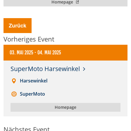
Homepage
Anbieter:
DMSB
Zurück
Zweck:
Vorheriges Event
Dieser Cookie speichert Informationen zu
verwendeten Hintergrundbildern der Website.
03. Mai 2025
-
04. Mai 2025
Cookie Laufzeit:
24 Stunden
SuperMoto Harsewinkel
Harsewinkel
Cookie Consent
SuperMoto
Name:
cookie_consent
Homepage
Anbieter:
DMSB
Nächstes Event