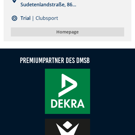
Sudetenlandstraße, 86…
Zweck:
Dieser Cookie speichert die gewählten Cookie-
Trial
| Clubsport
Einstellungen.
Cookie Laufzeit:
Homepage
12 Monate
Premiumpartner des DMSB
Statistiken
Cookies, die der Sammlung von Informationen und
Erstellung von Berichten über die Website-
Nutzungsstatistik dienen, ohne dass einzelne
Besucher persönlich identifiziert werden können.
Google Analytics
Name:
_gat, _ga, _gid