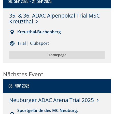
20. Sep 2025
-
21. Sep 2025
Anbieter:
35. & 36. ADAC Alpenpokal Trial MSC
DMSB
Kreuzthal
Zweck:
Kreuzthal-Buchenberg
Dieser Cookie speichert Informationen zu
verwendeten Hintergrundbildern der Website.
Trial
| Clubsport
Cookie Laufzeit:
24 Stunden
Homepage
Cookie Consent
Nächstes Event
Name:
08. Nov 2025
cookie_consent
Neuburger ADAC Arena Trial 2025
Anbieter:
DMSB
Sportgelände des MC Neuburg,