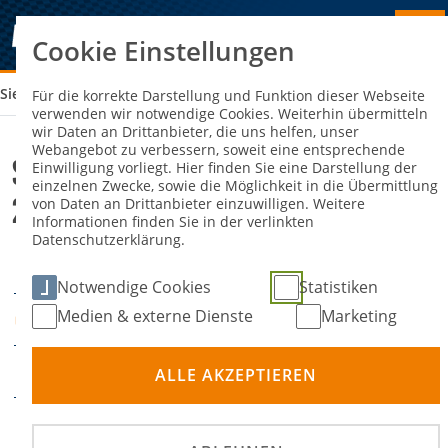
Cookie Einstellungen
Sie sind hier:
SULZBERGER ADAC CLUBSPORT TRIAL 2025
Für die korrekte Darstellung und Funktion dieser Webseite
verwenden wir notwendige Cookies. Weiterhin übermitteln
wir Daten an Drittanbieter, die uns helfen, unser
Webangebot zu verbessern, soweit eine entsprechende
Sulzberger ADAC Clubsport Trial
Einwilligung vorliegt. Hier finden Sie eine Darstellung der
einzelnen Zwecke, sowie die Möglichkeit in die Übermittlung
2025
von Daten an Drittanbieter einzuwilligen. Weitere
Informationen finden Sie in der verlinkten
Datenschutzerklärung.
26. Oktober 2025
DATUM
Notwendige Cookies
Statistiken
Medien & externe Dienste
Marketing
Reisach
ORT
Trial
DISZIPLIN
ALLE AKZEPTIEREN
Südbayer. ADAC Trial
PRÄDIKATE