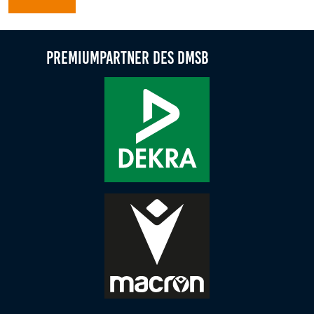
Anbieter:
DMSB
Premiumpartner des DMSB
Zweck:
Dieser Cookie speichert Informationen zu
verwendeten Hintergrundbildern der Website.
Cookie Laufzeit:
24 Stunden
Cookie Consent
Name:
cookie_consent
Anbieter:
DMSB