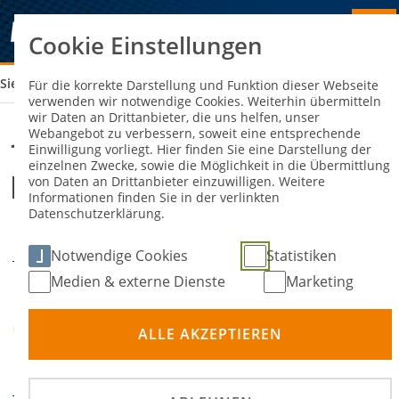
Cookie Einstellungen
Sie sind hier:
1. ADAC ENDURO JUGEND CUP BADEN-BADEN
Für die korrekte Darstellung und Funktion dieser Webseite
verwenden wir notwendige Cookies. Weiterhin übermitteln
wir Daten an Drittanbieter, die uns helfen, unser
Webangebot zu verbessern, soweit eine entsprechende
1. ADAC Enduro Jugend Cup Baden-
Einwilligung vorliegt. Hier finden Sie eine Darstellung der
einzelnen Zwecke, sowie die Möglichkeit in die Übermittlung
Baden
von Daten an Drittanbieter einzuwilligen. Weitere
Informationen finden Sie in der verlinkten
Datenschutzerklärung.
19. September 2026
DATUM
Notwendige Cookies
Statistiken
Medien & externe Dienste
Marketing
ehem.
Truppenübungsplatz an
ORT
ALLE AKZEPTIEREN
der B3, Sandweier
Baden-Baden