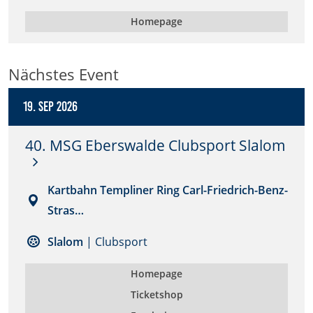
Zweck:
Homepage
Dieser Cookie speichert die gewählten Cookie-
Einstellungen.
Nächstes Event
Cookie Laufzeit:
12 Monate
19. Sep 2026
40. MSG Eberswalde Clubsport Slalom
Statistiken
Cookies, die der Sammlung von Informationen und
Erstellung von Berichten über die Website-
Kartbahn Templiner Ring Carl-Friedrich-Benz-
Nutzungsstatistik dienen, ohne dass einzelne
Besucher persönlich identifiziert werden können.
Stras…
Google Analytics
Slalom
| Clubsport
Name:
Homepage
_gat, _ga, _gid
Ticketshop