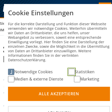
Cookie Einstellungen
Sie sind hier:
32. MSC CLUBSLALOM DES MSC GROSS DÖLLN E.V. I
Für die korrekte Darstellung und Funktion dieser Webseite
verwenden wir notwendige Cookies. Weiterhin übermitteln
M ADAC
wir Daten an Drittanbieter, die uns helfen, unser
Webangebot zu verbessern, soweit eine entsprechende
Einwilligung vorliegt. Hier finden Sie eine Darstellung der
einzelnen Zwecke, sowie die Möglichkeit in die Übermittlung
32. MSC Clubslalom des MSC Groß
von Daten an Drittanbieter einzuwilligen. Weitere
Informationen finden Sie in der verlinkten
Dölln e.V. im ADAC
Datenschutzerklärung.
Notwendige Cookies
Statistiken
05. September 2026
DATUM
Medien & externe Dienste
Marketing
Dölln
ORT
ALLE AKZEPTIEREN
Slalom
DISZIPLIN