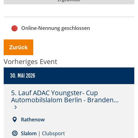
Anbieter:
DMSB
Online-Nennung geschlossen
Zweck:
Dieser Cookie speichert Informationen zu
verwendeten Hintergrundbildern der Website.
Zurück
Cookie Laufzeit:
Vorheriges Event
24 Stunden
30. Mai 2026
Cookie Consent
5. Lauf ADAC Youngster- Cup
Automobilslalom Berlin - Branden…
Name:
cookie_consent
Rathenow
Anbieter:
DMSB
Slalom
| Clubsport