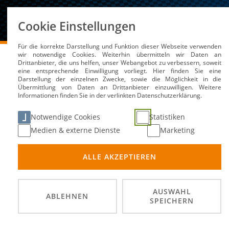
Über uns
Cookie Einstellungen
Für die korrekte Darstellung und Funktion dieser Webseite verwenden
DMSB
Medien / Service
Kalender
34. ADAC DM
wir notwendige Cookies. Weiterhin übermitteln wir Daten an
Drittanbieter, die uns helfen, unser Webangebot zu verbessern, soweit
eine entsprechende Einwilligung vorliegt. Hier finden Sie eine
Darstellung der einzelnen Zwecke, sowie die Möglichkeit in die
Übermittlung von Daten an Drittanbieter einzuwilligen. Weitere
Informationen finden Sie in der verlinkten Datenschutzerklärung.
34. ADAC DMV Automob
Notwendige Cookies
Statistiken
Medien & externe Dienste
Marketing
06. Se
DATUM
ALLE AKZEPTIEREN
L3409,
ORT
Slalom
DISZIPLIN
AUSWAHL
ABLEHNEN
SPEICHERN
Deutsc
PRÄDIKATE
Meiste