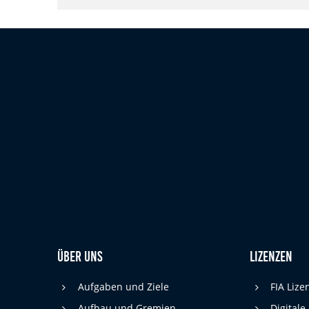
cookie_consent
Name:
DMSB
Anbieter:
Dieser Cookie speichert die gewählten
Zweck:
Cookie-Einstellungen.
12 Monate
Cookie Laufzeit:
Statistiken
Cookies, die der Sammlung von Informationen und Erstellung von
Berichten über die Website-Nutzungsstatistik dienen, ohne dass
einzelne Besucher persönlich identifiziert werden können.
Google Analytics
_gat, _ga, _gid
Name:
Über uns
Lizenzen
Google LLC
Anbieter:
Aufgaben und Ziele
FIA Liz
Diese Cookies dienen zur Erhebung von
Zweck:
Aufbau und Gremien
Digitale