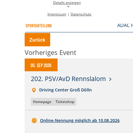
Details anzeigen
MSC Üb
VERANSTALTER
Impressum
|
Datenschutz
Notwendige Cookies
ADAC H
SPORTABTEILUNG
Notwendige Cookies ermöglichen die Kernfunktionalität einer
Website. Sie helfen dabei, die Website nutzbar zu machen, indem sie
grundlegende Funktionen ermöglichen. Ohne diese Cookies kann die
Zurück
Website nicht richtig funktionieren.
Vorheriges Event
Background Image
gw-cookie-bgimage
05. Sep 2026
Name:
DMSB
202. PSV/AvD Rennslalom
Anbieter:
Dieser Cookie speichert Informationen zu
Driving Center Groß Dölln
Zweck:
verwendeten Hintergrundbildern der
Website.
Homepage
Ticketshop
24 Stunden
Cookie Laufzeit:
Online-Nennung möglich ab
10.08.2026
Cookie Consent