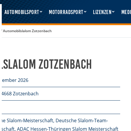
Automobilsport
Motorradsport
Lizenzen
Medi
V Automobilslalom Zotzenbach
ilslalom Zotzenbach
ptember 2026
64668 Zotzenbach
he Slalom-Meisterschaft, Deutsche Slalom-Team-
rschaft, ADAC Hessen-Thüringen Slalom Meisterschaft