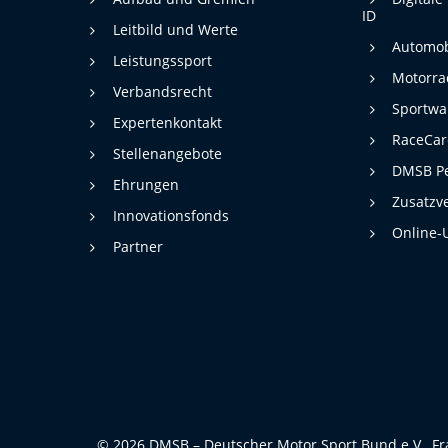
Statistiken zur Website-Nutzung.
ID
Leitbild und Werte
24 Monate
Cookie Laufzeit:
Automob
Leistungssport
Motorra
Verbandsrecht
Sportwa
Medien & externe Dienste
Expertenkontakt
Um Inhalte von Videoplattformen und weiteren externen
RaceCa
Diensten anzeigen zu können, werden von diesen ggf. Cookies
Stellenangebote
gesetzt. Die Einbindung kann bei Bedarf einzeln aktiviert werden.
DMSB Pe
Ehrungen
Zusatzv
YouTube
Innovationsfonds
Online-
Google LLC
Partner
Anbieter:
Cookies, die ggf. zur Einbettung und
Zweck:
Bereitstellung von Videos auf unserer
Website gesetzt werden.
Google Maps
Google LLC
Anbieter:
© 2026 DMSB – Deutscher Motor Sport Bund e.V., Fr
Cookies, die ggf. zur Einbettung und