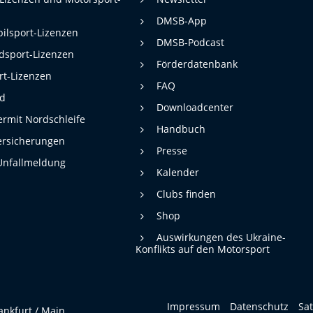
DMSB-App
ilsport-Lizenzen
DMSB-Podcast
dsport-Lizenzen
Förderdatenbank
rt-Lizenzen
FAQ
rd
Downloadcenter
rmit Nordschleife
Handbuch
ersicherungen
Presse
Unfallmeldung
Kalender
Clubs finden
Shop
Auswirkungen des Ukraine-
Konflikts auf den Motorsport
Impressum
Datenschutz
Sa
ankfurt / Main