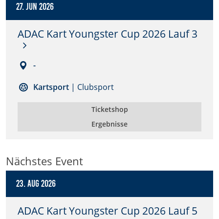
27. Jun 2026
Anbieter:
DMSB
ADAC Kart Youngster Cup 2026 Lauf 3
Zweck:
Dieser Cookie speichert Informationen zu
-
verwendeten Hintergrundbildern der Website.
Kartsport
| Clubsport
Cookie Laufzeit:
24 Stunden
Ticketshop
Ergebnisse
Cookie Consent
Nächstes Event
Name:
cookie_consent
23. Aug 2026
Anbieter:
DMSB
ADAC Kart Youngster Cup 2026 Lauf 5