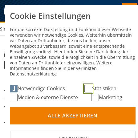
Cookie Einstellungen
Sie sind hier:
ADAC KART YOUNGSTER CUP 2026 LAUF 4
Für die korrekte Darstellung und Funktion dieser Webseite
verwenden wir notwendige Cookies. Weiterhin übermitteln
wir Daten an Drittanbieter, die uns helfen, unser
Webangebot zu verbessern, soweit eine entsprechende
ADAC Kart Youngster Cup 2026
Einwilligung vorliegt. Hier finden Sie eine Darstellung der
einzelnen Zwecke, sowie die Möglichkeit in die Übermittlung
Lauf 4
von Daten an Drittanbieter einzuwilligen. Weitere
Informationen finden Sie in der verlinkten
Datenschutzerklärung.
22. August 2026
DATUM
Notwendige Cookies
Statistiken
Medien & externe Dienste
Marketing
-
ORT
Kartsport
DISZIPLIN
ALLE AKZEPTIEREN
ADAC Hessen-Thüringen
PRÄDIKATE