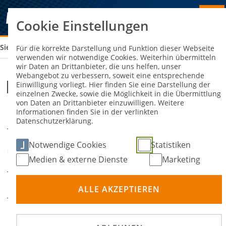
Cookie Einstellungen
Sie sind hier:
MSC MALSCH - MSC UBSTADT-WEIHER
Für die korrekte Darstellung und Funktion dieser Webseite
verwenden wir notwendige Cookies. Weiterhin übermitteln
wir Daten an Drittanbieter, die uns helfen, unser
Webangebot zu verbessern, soweit eine entsprechende
MSC Malsch - MSC Ubstadt-Weiher
Einwilligung vorliegt. Hier finden Sie eine Darstellung der
einzelnen Zwecke, sowie die Möglichkeit in die Übermittlung
von Daten an Drittanbieter einzuwilligen. Weitere
Informationen finden Sie in der verlinkten
30. Mai 2026
DATUM
Datenschutzerklärung.
Kärntner Straße 4, 76316
Notwendige Cookies
Statistiken
ORT
Malsch
Medien & externe Dienste
Marketing
Motoball
DISZIPLIN
ALLE AKZEPTIEREN
Deutsche Motoball-
PRÄDIKATE