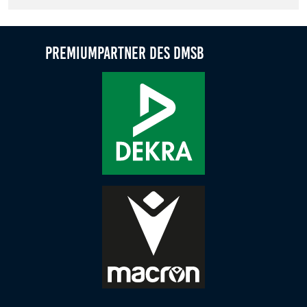
Zweck:
Dieser Cookie speichert die gewählten Cookie-
Einstellungen.
Premiumpartner des DMSB
Cookie Laufzeit:
12 Monate
Statistiken
Cookies, die der Sammlung von Informationen und
Erstellung von Berichten über die Website-
Nutzungsstatistik dienen, ohne dass einzelne
Besucher persönlich identifiziert werden können.
Google Analytics
Name:
_gat, _ga, _gid