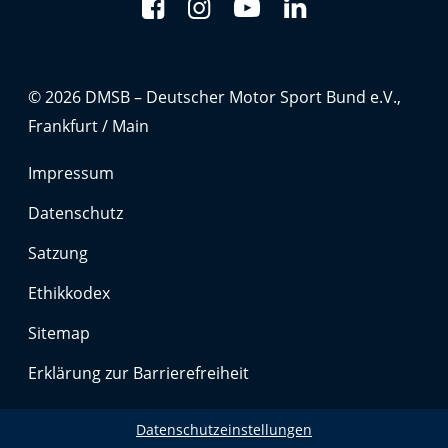
Anbieter:
Google LLC
Zweck:
© 2026 DMSB – Deutscher Motor Sport Bund e.V.,
Cookies, die ggf. zur Einbettung und Bereitstellung
von Videos auf unserer Website gesetzt werden.
Frankfurt / Main
Impressum
Google Maps
Datenschutz
Anbieter:
Google LLC
Satzung
Ethikkodex
Zweck:
Cookies, die ggf. zur Einbettung und Bereitstellung
Sitemap
von interaktiven Karten auf unserer Website gesetzt
werden.
Erklärung zur Barrierefreiheit
Datenschutzeinstellungen
Marketing