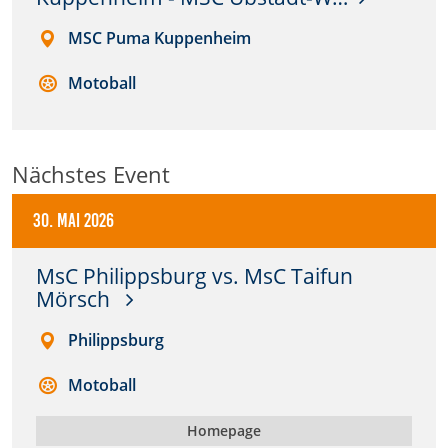
Anbieter:
MSC Puma Kuppenheim
DMSB
Motoball
Zweck:
Dieser Cookie speichert Informationen zu
verwendeten Hintergrundbildern der Website.
Nächstes Event
Cookie Laufzeit:
24 Stunden
30. Mai 2026
MsC Philippsburg vs. MsC Taifun
Cookie Consent
Mörsch
Name:
Philippsburg
cookie_consent
Motoball
Anbieter:
DMSB
Homepage