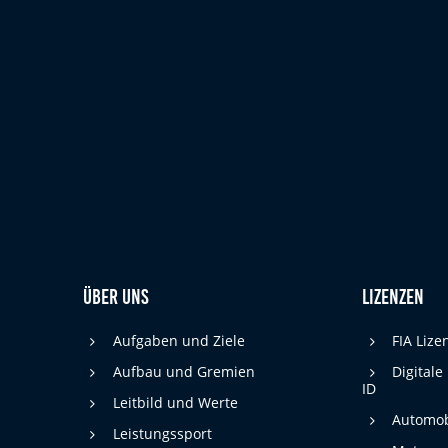
cookie_consent
Name:
DMSB
Anbieter:
Dieser Cookie speichert die gewählten
Zweck:
Cookie-Einstellungen.
12 Monate
Cookie Laufzeit:
Statistiken
Cookies, die der Sammlung von Informationen und Erstellung von
Berichten über die Website-Nutzungsstatistik dienen, ohne dass
einzelne Besucher persönlich identifiziert werden können.
Über uns
Lizenzen
Google Analytics
Aufgaben und Ziele
FIA Liz
_gat, _ga, _gid
Name:
Aufbau und Gremien
Digitale
ID
Google LLC
Anbieter:
Leitbild und Werte
Automob
Diese Cookies dienen zur Erhebung von
Leistungssport
Zweck: