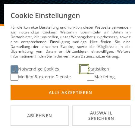
Über uns
Cookie Einstellungen
Für die korrekte Darstellung und Funktion dieser Webseite verwenden
DMSB
Medien / Service
Kalender
MCS/WPC/PCS
wir notwendige Cookies. Weiterhin übermitteln wir Daten an
Drittanbieter, die uns helfen, unser Webangebot zu verbessern, soweit
eine entsprechende Einwilligung vorliegt. Hier finden Sie eine
Darstellung der einzelnen Zwecke, sowie die Möglichkeit in die
Übermittlung von Daten an Drittanbieter einzuwilligen. Weitere
Informationen finden Sie in der verlinkten Datenschutzerklärung.
MCS/WPC/PCS Slalom Ki
Notwendige Cookies
Statistiken
Medien & externe Dienste
Marketing
17. Ma
DATUM
ALLE AKZEPTIEREN
VÜP Ki
ORT
Slalom
DISZIPLIN
AUSWAHL
ABLEHNEN
SPEICHERN
Motors
VERANSTALTER