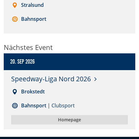
Stralsund
Anbieter:
DMSB
Bahnsport
Zweck:
Dieser Cookie speichert Informationen zu
Nächstes Event
verwendeten Hintergrundbildern der Website.
Cookie Laufzeit:
20. Sep 2026
24 Stunden
Speedway-Liga Nord 2026
Cookie Consent
Brokstedt
Name:
Bahnsport
| Clubsport
cookie_consent
Homepage
Anbieter:
DMSB