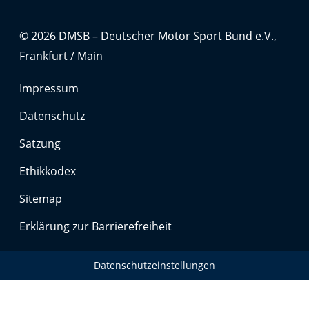
Anbieter:
Google LLC
© 2026 DMSB – Deutscher Motor Sport Bund e.V.,
Zweck:
Frankfurt / Main
Cookies, die ggf. zur Einbettung und Bereitstellung
von Videos auf unserer Website gesetzt werden.
Impressum
Datenschutz
Google Maps
Satzung
Anbieter:
Google LLC
Ethikkodex
Sitemap
Zweck:
Cookies, die ggf. zur Einbettung und Bereitstellung
Erklärung zur Barrierefreiheit
von interaktiven Karten auf unserer Website gesetzt
werden.
Datenschutzeinstellungen
Marketing