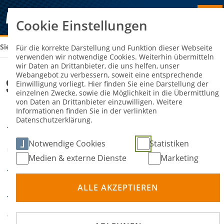
Cookie Einstellungen
Sie sind hier:
SPEEDWAY-LIGA NORD
Für die korrekte Darstellung und Funktion dieser Webseite
verwenden wir notwendige Cookies. Weiterhin übermitteln
wir Daten an Drittanbieter, die uns helfen, unser
Webangebot zu verbessern, soweit eine entsprechende
Speedway-Liga Nord
Einwilligung vorliegt. Hier finden Sie eine Darstellung der
einzelnen Zwecke, sowie die Möglichkeit in die Übermittlung
von Daten an Drittanbieter einzuwilligen. Weitere
Informationen finden Sie in der verlinkten
19. September 2026
DATUM
Datenschutzerklärung.
Speedwaystadion
Notwendige Cookies
Statistiken
ORT
Wolfslake
Medien & externe Dienste
Marketing
Bahnsport
DISZIPLIN
ALLE AKZEPTIEREN
Speedway Team
VERANSTALTER