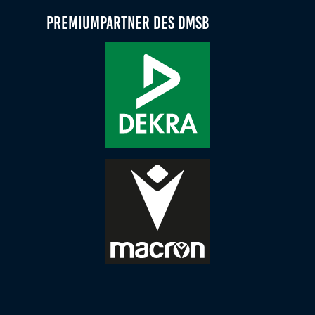
Zweck:
Premiumpartner des DMSB
Dieser Cookie speichert die gewählten Cookie-
Einstellungen.
Cookie Laufzeit:
12 Monate
Statistiken
Cookies, die der Sammlung von Informationen und
Erstellung von Berichten über die Website-
Nutzungsstatistik dienen, ohne dass einzelne
Besucher persönlich identifiziert werden können.
Google Analytics
Name:
_gat, _ga, _gid