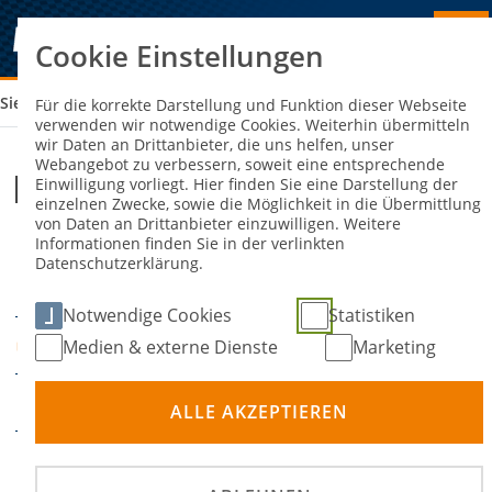
Cookie Einstellungen
Sie sind hier:
DKM - WACKERSDORF
Für die korrekte Darstellung und Funktion dieser Webseite
verwenden wir notwendige Cookies. Weiterhin übermitteln
wir Daten an Drittanbieter, die uns helfen, unser
Webangebot zu verbessern, soweit eine entsprechende
DKM - Wackersdorf
Einwilligung vorliegt. Hier finden Sie eine Darstellung der
einzelnen Zwecke, sowie die Möglichkeit in die Übermittlung
von Daten an Drittanbieter einzuwilligen. Weitere
Informationen finden Sie in der verlinkten
25. September 2026
27.
-
Datenschutzerklärung.
DATUM
September 2026
Notwendige Cookies
Statistiken
Wackersdorf
Medien & externe Dienste
Marketing
ORT
Kartsport
DISZIPLIN
ALLE AKZEPTIEREN
Deutsche Kart-