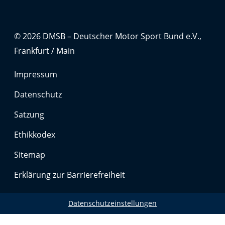
Anbieter:
Google LLC
© 2026 DMSB – Deutscher Motor Sport Bund e.V.,
Zweck:
Cookies, die ggf. zur Einbettung und Bereitstellung
Frankfurt / Main
von Videos auf unserer Website gesetzt werden.
Impressum
Google Maps
Datenschutz
Anbieter:
Satzung
Google LLC
Ethikkodex
Zweck:
Sitemap
Cookies, die ggf. zur Einbettung und Bereitstellung
von interaktiven Karten auf unserer Website gesetzt
Erklärung zur Barrierefreiheit
werden.
Datenschutzeinstellungen
Marketing