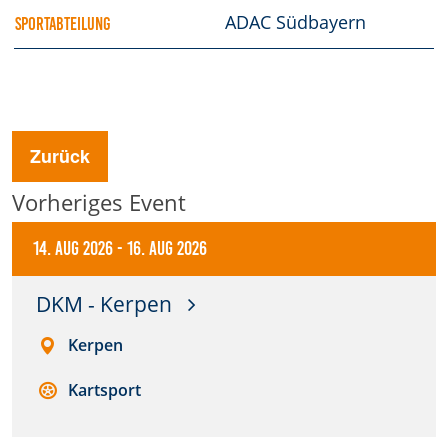
ADAC Südbayern
SPORTABTEILUNG
Anbieter:
DMSB
Zweck:
Dieser Cookie speichert Informationen zu
verwendeten Hintergrundbildern der Website.
Zurück
Cookie Laufzeit:
Vorheriges Event
24 Stunden
14. Aug 2026
-
16. Aug 2026
Cookie Consent
DKM - Kerpen
Name:
Kerpen
cookie_consent
Kartsport
Anbieter:
DMSB