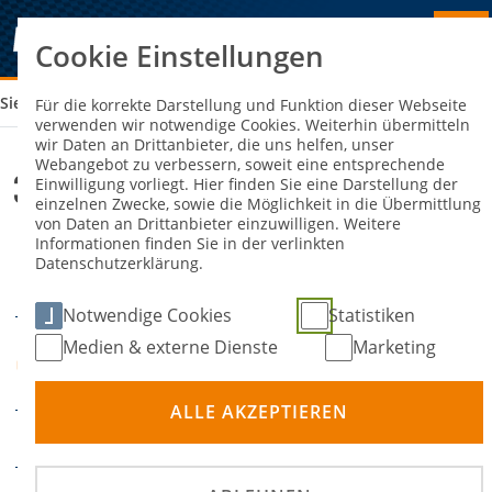
Cookie Einstellungen
Sie sind hier:
3. LAUF NAX-CUP 2025
Für die korrekte Darstellung und Funktion dieser Webseite
verwenden wir notwendige Cookies. Weiterhin übermitteln
wir Daten an Drittanbieter, die uns helfen, unser
Webangebot zu verbessern, soweit eine entsprechende
3. Lauf NAX-Cup 2025
Einwilligung vorliegt. Hier finden Sie eine Darstellung der
einzelnen Zwecke, sowie die Möglichkeit in die Übermittlung
von Daten an Drittanbieter einzuwilligen. Weitere
Informationen finden Sie in der verlinkten
08. August 2025
10.
-
Datenschutzerklärung.
DATUM
August 2025
Notwendige Cookies
Statistiken
Kl. Pretzier, Uhlenköper-
Medien & externe Dienste
Marketing
ORT
Ring
ALLE AKZEPTIEREN
Autocross
DISZIPLIN