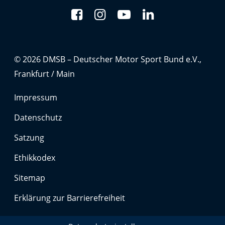
Anbieter:
Google LLC
Zweck:
Cookies, die ggf. zur Einbettung und Bereitstellung
© 2026 DMSB – Deutscher Motor Sport Bund e.V.,
von Videos auf unserer Website gesetzt werden.
Frankfurt / Main
Google Maps
Impressum
Anbieter:
Datenschutz
Google LLC
Satzung
Zweck:
Ethikkodex
Cookies, die ggf. zur Einbettung und Bereitstellung
von interaktiven Karten auf unserer Website gesetzt
werden.
Sitemap
Erklärung zur Barrierefreiheit
Marketing