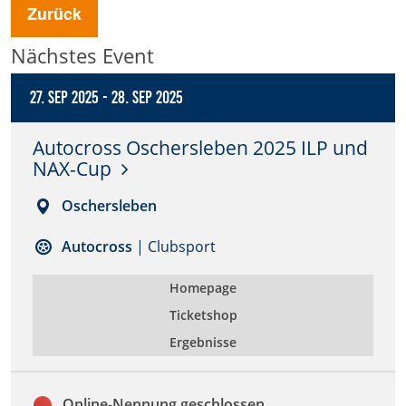
Zurück
Anbieter:
Nächstes Event
DMSB
27. Sep 2025
-
28. Sep 2025
Zweck:
Dieser Cookie speichert Informationen zu
verwendeten Hintergrundbildern der Website.
Autocross Oschersleben 2025 ILP und
NAX-Cup
Cookie Laufzeit:
24 Stunden
Oschersleben
Autocross
| Clubsport
Cookie Consent
Homepage
Name:
cookie_consent
Ticketshop
Ergebnisse
Anbieter:
DMSB
Online-Nennung geschlossen