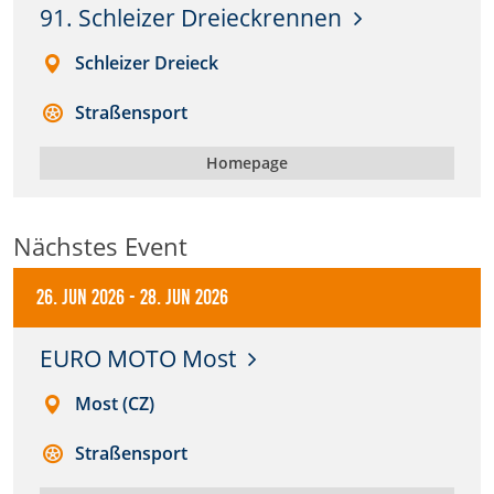
91. Schleizer Dreieckrennen
Anbieter:
Schleizer Dreieck
DMSB
Straßensport
Zweck:
Dieser Cookie speichert Informationen zu
Homepage
verwendeten Hintergrundbildern der Website.
Cookie Laufzeit:
24 Stunden
Nächstes Event
26. Jun 2026
-
28. Jun 2026
Cookie Consent
EURO MOTO Most
Name:
cookie_consent
Most (CZ)
Anbieter:
Straßensport
DMSB