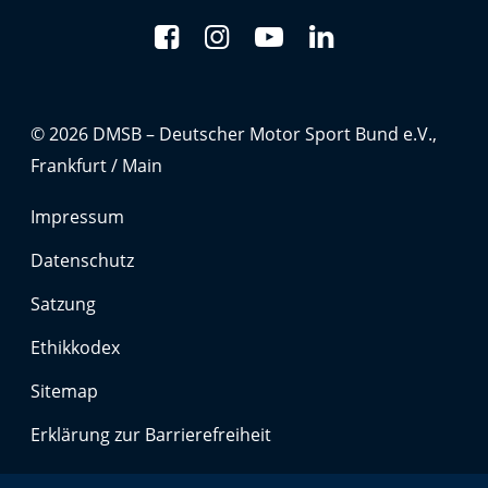
Anbieter:
Google LLC
Zweck:
Cookies, die ggf. zur Einbettung und Bereitstellung
von Videos auf unserer Website gesetzt werden.
© 2026 DMSB – Deutscher Motor Sport Bund e.V.,
Frankfurt / Main
Google Maps
Impressum
Anbieter:
Datenschutz
Google LLC
Satzung
Zweck:
Cookies, die ggf. zur Einbettung und Bereitstellung
Ethikkodex
von interaktiven Karten auf unserer Website gesetzt
werden.
Sitemap
Erklärung zur Barrierefreiheit
Marketing