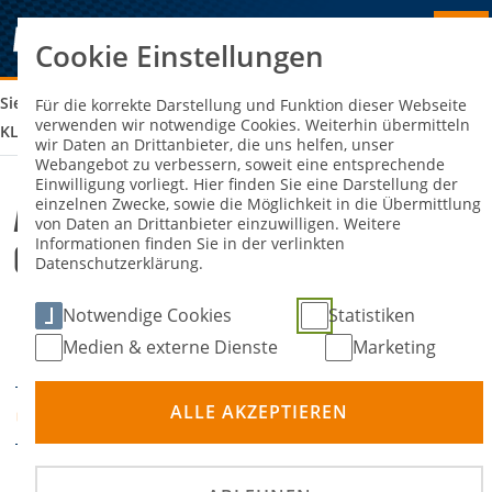
Cookie Einstellungen
Sie sind hier:
ADAC FLUGPLATZRENNEN WALLDÜRN, ODENWALD
Für die korrekte Darstellung und Funktion dieser Webseite
verwenden wir notwendige Cookies. Weiterhin übermitteln
KLASSIK
wir Daten an Drittanbieter, die uns helfen, unser
Webangebot zu verbessern, soweit eine entsprechende
Einwilligung vorliegt. Hier finden Sie eine Darstellung der
einzelnen Zwecke, sowie die Möglichkeit in die Übermittlung
ADAC Flugplatzrennen Walldürn,
von Daten an Drittanbieter einzuwilligen. Weitere
Informationen finden Sie in der verlinkten
Odenwald Klassik
Datenschutzerklärung.
Notwendige Cookies
Statistiken
19. Juni 2026
21. Juni
-
DATUM
Medien & externe Dienste
Marketing
2026
ALLE AKZEPTIEREN
Flugplatz Walldürn
ORT
Straßensport
DISZIPLIN