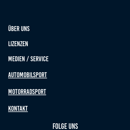
Anbieter:
Google LLC
Zweck:
Über uns
Diese Cookies dienen zur Erhebung von Statistiken zur
Website-Nutzung.
Lizenzen
Cookie Laufzeit:
24 Monate
Medien / Service
Automobilsport
Medien & externe Dienste
Um Inhalte von Videoplattformen und weiteren externen
Motorradsport
Diensten anzeigen zu können, werden von diesen ggf.
Cookies gesetzt. Die Einbindung kann bei Bedarf einzeln
aktiviert werden.
Kontakt
YouTube
Folge uns