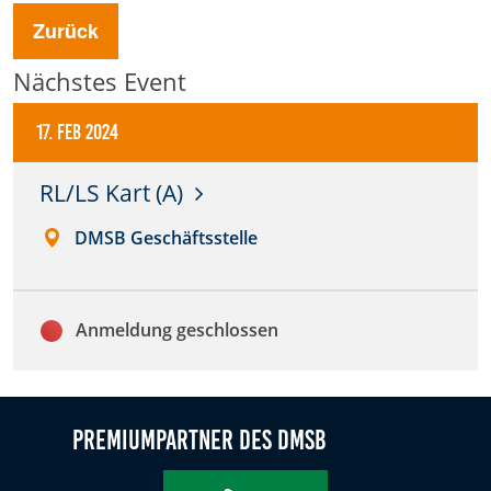
Zurück
Anbieter:
DMSB
Nächstes Event
Zweck:
17. Feb 2024
Dieser Cookie speichert Informationen zu
verwendeten Hintergrundbildern der Website.
RL/LS Kart (A)
Cookie Laufzeit:
24 Stunden
DMSB Geschäftsstelle
Cookie Consent
Anmeldung geschlossen
Name:
cookie_consent
Premiumpartner des DMSB
Anbieter:
DMSB