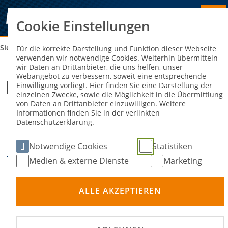
Cookie Einstellungen
Sie sind hier:
RL/LS KART (A)
Für die korrekte Darstellung und Funktion dieser Webseite
verwenden wir notwendige Cookies. Weiterhin übermitteln
wir Daten an Drittanbieter, die uns helfen, unser
Webangebot zu verbessern, soweit eine entsprechende
RL/LS Kart (A)
Einwilligung vorliegt. Hier finden Sie eine Darstellung der
einzelnen Zwecke, sowie die Möglichkeit in die Übermittlung
von Daten an Drittanbieter einzuwilligen. Weitere
Informationen finden Sie in der verlinkten
11. Februar 2023
DATUM
Datenschutzerklärung.
DMSB Geschäftsstelle
ORT
Notwendige Cookies
Statistiken
Medien & externe Dienste
Marketing
DMSB Academy -
VERANSTALTER
Fortbildung
ALLE AKZEPTIEREN
Frühbucherrabatt: Bis