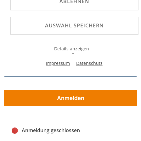
zum 17.12.22 können
ABLEHNEN
Sie sich zu einem
reduzierten Preis
AUSWAHL SPEICHERN
BEMERKUNG
anmelden.
Anmeldeschluss ist 14
Details anzeigen
Tage vor
Impressum
|
Datenschutz
Veranstaltungstermin.
Notwendige Cookies
Notwendige Cookies ermöglichen die Kernfunktionalität
einer Website. Sie helfen dabei, die Website nutzbar zu
machen, indem sie grundlegende Funktionen
ermöglichen. Ohne diese Cookies kann die Website nicht
Anmelden
richtig funktionieren.
Background Image
Name:
Anmeldung geschlossen
gw-cookie-bgimage