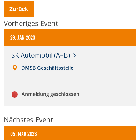
Zurück
Anbieter:
DMSB
Vorheriges Event
Zweck:
29. Jan 2023
Dieser Cookie speichert Informationen zu
verwendeten Hintergrundbildern der Website.
SK Automobil (A+B)
Cookie Laufzeit:
24 Stunden
DMSB Geschäftsstelle
Cookie Consent
Anmeldung geschlossen
Name:
cookie_consent
Nächstes Event
Anbieter:
DMSB
05. Mär 2023