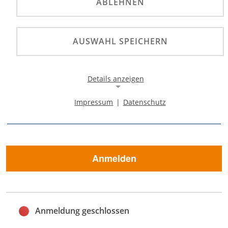
zum 17.12.22 können
ABLEHNEN
Sie sich zu einem
reduzierten Preis
AUSWAHL SPEICHERN
BEMERKUNG
anmelden.
Anmeldeschluss ist 14
Details anzeigen
Tage vor
Impressum
|
Datenschutz
Veranstaltungstermin.
Notwendige Cookies
Notwendige Cookies ermöglichen die Kernfunktionalität
einer Website. Sie helfen dabei, die Website nutzbar zu
machen, indem sie grundlegende Funktionen
ermöglichen. Ohne diese Cookies kann die Website nicht
Anmelden
richtig funktionieren.
Background Image
Name:
Anmeldung geschlossen
gw-cookie-bgimage