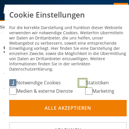
Cookie Einstellungen
Sie sind hier:
SK AUTOMOBIL (A+B)
Für die korrekte Darstellung und Funktion dieser Webseite
verwenden wir notwendige Cookies. Weiterhin übermitteln
wir Daten an Drittanbieter, die uns helfen, unser
Webangebot zu verbessern, soweit eine entsprechende
SK Automobil (A+B)
Einwilligung vorliegt. Hier finden Sie eine Darstellung der
einzelnen Zwecke, sowie die Möglichkeit in die Übermittlung
von Daten an Drittanbieter einzuwilligen. Weitere
Informationen finden Sie in der verlinkten
04. März 2023
DATUM
Datenschutzerklärung.
Online-Seminar
ORT
Notwendige Cookies
Statistiken
Medien & externe Dienste
Marketing
DMSB Academy -
VERANSTALTER
Fortbildung
ALLE AKZEPTIEREN
Frühbucherrabatt: Bis