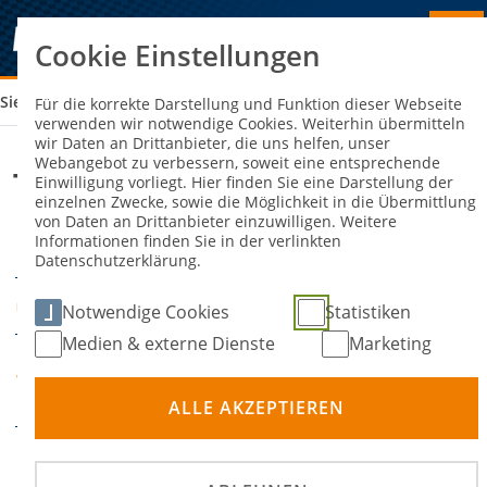
Cookie Einstellungen
Sie sind hier:
TK (A+B) / SACHVERSTÄNDIGE
Für die korrekte Darstellung und Funktion dieser Webseite
verwenden wir notwendige Cookies. Weiterhin übermitteln
wir Daten an Drittanbieter, die uns helfen, unser
Webangebot zu verbessern, soweit eine entsprechende
TK (A+B) / Sachverständige
Einwilligung vorliegt. Hier finden Sie eine Darstellung der
einzelnen Zwecke, sowie die Möglichkeit in die Übermittlung
von Daten an Drittanbieter einzuwilligen. Weitere
Informationen finden Sie in der verlinkten
04. Februar 2023
DATUM
Datenschutzerklärung.
Online-Seminar
ORT
Notwendige Cookies
Statistiken
Medien & externe Dienste
Marketing
DMSB Academy -
VERANSTALTER
Fortbildung
ALLE AKZEPTIEREN
Frühbucherrabatt: Bis