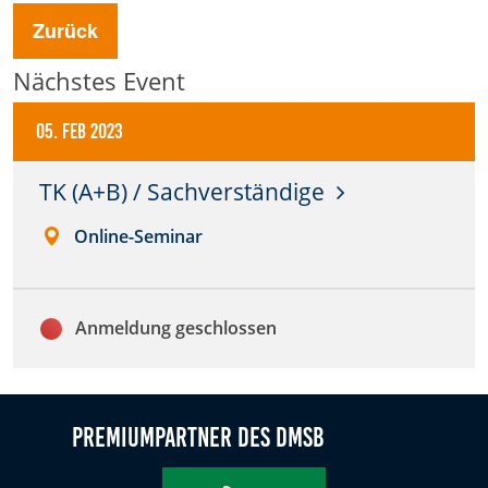
Zurück
Anbieter:
DMSB
Nächstes Event
Zweck:
05. Feb 2023
Dieser Cookie speichert Informationen zu
verwendeten Hintergrundbildern der Website.
TK (A+B) / Sachverständige
Cookie Laufzeit:
24 Stunden
Online-Seminar
Cookie Consent
Anmeldung geschlossen
Name:
cookie_consent
Premiumpartner des DMSB
Anbieter:
DMSB