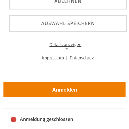
zum 17.12.22 können
ABLEHNEN
Sie sich zu einem
reduzierten Preis
AUSWAHL SPEICHERN
BEMERKUNG
anmelden.
Anmeldeschluss ist 14
Details anzeigen
Tage vor
Impressum
|
Datenschutz
Veranstaltungstermin.
Notwendige Cookies
Notwendige Cookies ermöglichen die Kernfunktionalität
einer Website. Sie helfen dabei, die Website nutzbar zu
machen, indem sie grundlegende Funktionen
ermöglichen. Ohne diese Cookies kann die Website nicht
Anmelden
richtig funktionieren.
Background Image
Name:
Anmeldung geschlossen
gw-cookie-bgimage