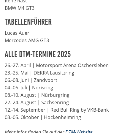
René Rast
Zweck:
BMW M4 GT3
Dieser Cookie speichert die gewählten Cookie-
Einstellungen.
Tabellenführer
Cookie Laufzeit:
Lucas Auer
12 Monate
Mercedes-AMG GT3
Alle DTM-Termine 2025
Statistiken
26.-27. April | Motorsport Arena Oschersleben
Cookies, die der Sammlung von Informationen und
23.-25. Mai | DEKRA Lausitzring
Erstellung von Berichten über die Website-
06.-08. Juni | Zandvoort
Nutzungsstatistik dienen, ohne dass einzelne
04.-06. Juli | Norisring
Besucher persönlich identifiziert werden können.
08.-10. August | Nürburgring
Google Analytics
22.-24. August | Sachsenring
12.-14. September | Red Bull Ring by VKB-Bank
Name:
03.-05. Oktober | Hockenheimring
_gat, _ga, _gid
Mehr Infos finden Sie auf der
DTM-Website
.