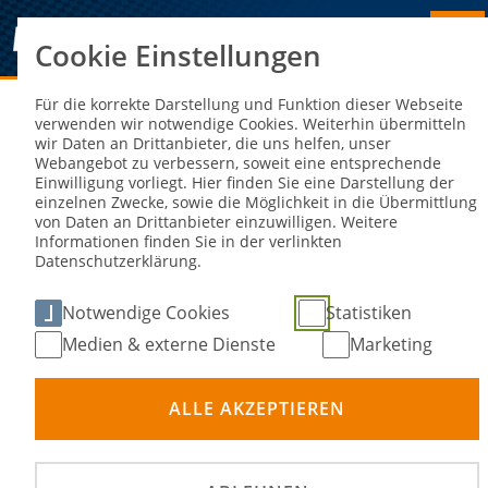
Cookie Einstellungen
Sie sind hier:
NEWS
Für die korrekte Darstellung und Funktion dieser Webseite
verwenden wir notwendige Cookies. Weiterhin übermitteln
wir Daten an Drittanbieter, die uns helfen, unser
Aitken und Rast holen bei der DTM
Webangebot zu verbessern, soweit eine entsprechende
Einwilligung vorliegt. Hier finden Sie eine Darstellung der
am Nürburgring die Rennsiege –
einzelnen Zwecke, sowie die Möglichkeit in die Übermittlung
von Daten an Drittanbieter einzuwilligen. Weitere
Auer bleibt Spitzenreiter
Informationen finden Sie in der verlinkten
Datenschutzerklärung.
12. Aug 2025
Notwendige Cookies
Statistiken
Medien & externe Dienste
Marketing
ALLE AKZEPTIEREN
©