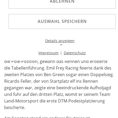
ABLEHNEN
Jack Aitken und René Rast feiern Siege am
Nürburgring, während Lucas Auer mit Platz drei die
Gesamtführung zurückerobert.
AUSWAHL SPEICHERN
Fulminanter Start in die zweite Saisonhälfte: Vor vollen
Details anzeigen
Tribünen lieferten die beiden Rennen am Samstag und
Sonntag packenden Motorsport. Am Samstag
Impressum
|
Datenschutz
dominierte Jack Aitken das Geschehen: Er sicherte sich
Notwendige Cookies
die Pole-Position, gewann das Rennen und eroberte
Notwendige Cookies ermöglichen die Kernfunktionalität
die Tabellenführung. Emil Frey Racing feierte dank des
einer Website. Sie helfen dabei, die Website nutzbar zu
zweiten Platzes von Ben Green sogar einen Doppelsieg.
machen, indem sie grundlegende Funktionen
ermöglichen. Ohne diese Cookies kann die Website nicht
Ricardo Feller, der von Startplatz elf ins Rennen
richtig funktionieren.
gegangen war, zeigte eine beeindruckende Aufholjagd
und fuhr auf den dritten Platz, womit er seinem Team
Background Image
Land-Motorsport die erste DTM-Podestplatzierung
bescherte.
Name:
gw-cookie-bgimage