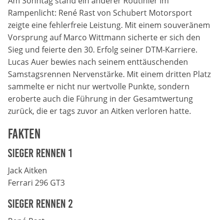
Am Sonntag stand ein anderer Routinier im
Rampenlicht: René Rast von Schubert Motorsport
Anbieter:
zeigte eine fehlerfreie Leistung. Mit einem souveränem
DMSB
Vorsprung auf Marco Wittmann sicherte er sich den
Sieg und feierte den 30. Erfolg seiner DTM-Karriere.
Zweck:
Lucas Auer bewies nach seinem enttäuschenden
Dieser Cookie speichert Informationen zu
verwendeten Hintergrundbildern der Website.
Samstagsrennen Nervenstärke. Mit einem dritten Platz
sammelte er nicht nur wertvolle Punkte, sondern
Cookie Laufzeit:
eroberte auch die Führung in der Gesamtwertung
24 Stunden
zurück, die er tags zuvor an Aitken verloren hatte.
Fakten
Cookie Consent
Sieger Rennen 1
Name:
Jack Aitken
cookie_consent
Ferrari 296 GT3
Anbieter:
Sieger Rennen 2
DMSB