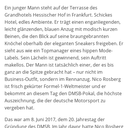
Ein junger Mann steht auf der Terrasse des
Anbieter:
Grandhotels Hessischer Hof in Frankfurt. Schickes
DMSB
Hotel, edles Ambiente. Er trägt einen enganliegenden,
leicht glänzenden, blauen Anzug mit modisch kurzen
Zweck:
Beinen, die den Blick auf seine braungebrannten
Dieser Cookie speichert Informationen zu
verwendeten Hintergrundbildern der Website.
Knöchel oberhalb der eleganten Sneakers freigeben. Er
sieht aus wie ein Topmanager eines hippen Mode-
Cookie Laufzeit:
Labels. Sein Lächeln ist gewinnend, sein Auftritt
24 Stunden
makellos. Der Mann ist tatsächlich einer, der es bis
ganz an die Spitze gebracht hat – nur nicht im
Business-Outfit, sondern im Rennanzug. Nico Rosberg
Cookie Consent
ist frisch gekürter Formel-1-Weltmeister und er
Name:
bekommt an diesem Tag den DMSB-Pokal, die höchste
cookie_consent
Auszeichnung, die der deutsche Motorsport zu
vergeben hat.
Anbieter:
Das war am 8. Juni 2017, dem 20. Jahrestag der
DMSB
Gründung des DMSB. Im Jahr davor hatte Nico Rosberg