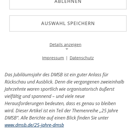
ABLEHNEN
Motorsport lässt viele Aktive ein Leben lang nicht
los. Egal, ob Breiten- oder Spitzensport, wer mit
dem Racing-Virus infiziert ist, liebt Adrenalin und
AUSWAHL SPEICHERN
Nervenkitzel meist auch dann noch, wenn er selbst
nicht mehr am Lenkrad dreht oder sich aufs
Motorrad setzt. Eines der wenigen Gegenbeispiele
Details anzeigen
hat es im Motorsport bis ganz, ganz oben geschafft
Impressum
|
Datenschutz
und am sportlichen Gipfel ein neues Ziel gesucht.
Notwendige Cookies
Notwendige Cookies ermöglichen die Kernfunktionalität
Das Jubiläumsjahr des DMSB ist ein guter Anlass für
einer Website. Sie helfen dabei, die Website nutzbar zu
machen, indem sie grundlegende Funktionen
Rückschau und Ausblick. Denn die vergangenen zweieinhalb
ermöglichen. Ohne diese Cookies kann die Website nicht
Jahrzehnte waren sportlich wie organisatorisch äußerst
richtig funktionieren.
vielfältig und spannend – und viele neue
Herausforderungen bedeuten, dass es genau so bleiben
Background Image
wird. Dieser Artikel ist ein Teil der Themenreihe „25 Jahre
DMSB“. Alle Berichte auf einen Blick finden Sie unter
Name:
www.dmsb.de/25-jahre-dmsb
gw-cookie-bgimage