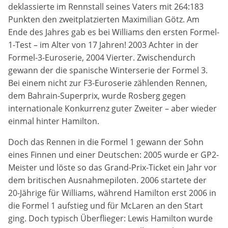
deklassierte im Rennstall seines Vaters mit 264:183
Anbieter:
Google LLC
Punkten den zweitplatzierten Maximilian Götz. Am
Ende des Jahres gab es bei Williams den ersten Formel-
Zweck:
1-Test – im Alter von 17 Jahren! 2003 Achter in der
Diese Cookies dienen zur Erhebung von Statistiken zur
Formel-3-Euroserie, 2004 Vierter. Zwischendurch
Website-Nutzung.
gewann der die spanische Winterserie der Formel 3.
Bei einem nicht zur F3-Euroserie zählenden Rennen,
Cookie Laufzeit:
dem Bahrain-Superprix, wurde Rosberg gegen
24 Monate
internationale Konkurrenz guter Zweiter – aber wieder
einmal hinter Hamilton.
Medien & externe Dienste
Doch das Rennen in die Formel 1 gewann der Sohn
eines Finnen und einer Deutschen: 2005 wurde er GP2-
Um Inhalte von Videoplattformen und weiteren externen
Diensten anzeigen zu können, werden von diesen ggf.
Meister und löste so das Grand-Prix-Ticket ein Jahr vor
Cookies gesetzt. Die Einbindung kann bei Bedarf einzeln
dem britischen Ausnahmepiloten. 2006 startete der
aktiviert werden.
20-Jährige für Williams, während Hamilton erst 2006 in
die Formel 1 aufstieg und für McLaren an den Start
YouTube
ging. Doch typisch Überflieger: Lewis Hamilton wurde