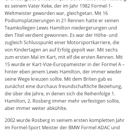
es seinem Vater Keke, der im Jahr 1982 Formel-1-
Zweck:
Dieser Cookie speichert die gewählten Cookie-
Weltmeister geworden war, gleichgetan. Mit 16
Einstellungen.
Podiumsplatzierungen in 21 Rennen hatte er seinen
Teamkollegen Lewis Hamilton niedergerungen und
Cookie Laufzeit:
den Titel verdient gewonnen. Es war der Höhe- und
12 Monate
zugleich Schlusspunkt einer Motorsportkarriere, die
von Kindertagen an auf Erfolg gepolt war. Mit sechs
zum ersten Mal im Kart, mit elf die ersten Rennen. Mit
Statistiken
15 wurde er Kart-Vize-Europameister in der Formel A –
Cookies, die der Sammlung von Informationen und
hinter eben jenem Lewis Hamilton, der immer wieder
Erstellung von Berichten über die Website-
seine Wege kreuzen sollte. Mit dem Briten gab es
Nutzungsstatistik dienen, ohne dass einzelne
zunächst eine durchaus freundschaftliche Beziehung,
Besucher persönlich identifiziert werden können.
die über die Jahre, in denen sich die Reihenfolge 1.
Google Analytics
Hamilton, 2. Rosberg immer mehr verfestigen sollte,
aber immer weiter abkühlte.
Name:
2002 wurde Rosberg in seinem ersten kompletten Jahr
_gat, _ga, _gid
im Formel-Sport Meister der BMW Formel ADAC und