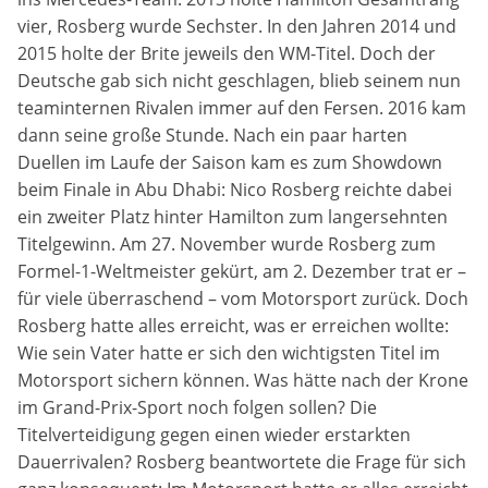
Marketing-Cookies werden von Drittanbietern verwendet,
vier, Rosberg wurde Sechster. In den Jahren 2014 und
um personalisierte Werbung anzuzeigen. Dazu verfolgen
sie die Aktivitäten der Besucher über verschiedene
2015 holte der Brite jeweils den WM-Titel. Doch der
Websites hinweg.
Deutsche gab sich nicht geschlagen, blieb seinem nun
teaminternen Rivalen immer auf den Fersen. 2016 kam
Google Ads
dann seine große Stunde. Nach ein paar harten
Duellen im Laufe der Saison kam es zum Showdown
Name:
beim Finale in Abu Dhabi: Nico Rosberg reichte dabei
_gcl_aw, _gcl_gs, _gclid, _gcl_au, FPGCLAW, FPAU
ein zweiter Platz hinter Hamilton zum langersehnten
Titelgewinn. Am 27. November wurde Rosberg zum
Anbieter:
Formel-1-Weltmeister gekürt, am 2. Dezember trat er –
Google LLC
für viele überraschend – vom Motorsport zurück. Doch
Rosberg hatte alles erreicht, was er erreichen wollte:
Zweck:
Wie sein Vater hatte er sich den wichtigsten Titel im
Wir nutzen Marketing-Cookies, um den Erfolg unserer
Online-Werbemaßnahmen auf anderen Seiten zu
Motorsport sichern können. Was hätte nach der Krone
messen und damit eine optimale Verteilung unseres
im Grand-Prix-Sport noch folgen sollen? Die
Werbebudgets zu gewährleisten.
Titelverteidigung gegen einen wieder erstarkten
Cookie Laufzeit:
Dauerrivalen? Rosberg beantwortete die Frage für sich
90 Tage