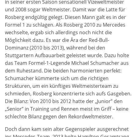
in seiner ersten Saison sensationell Vizeweltmeister
Anbieter:
Google LLC
und 2008 sogar Weltmeister. Damit war die Latte für
Rosberg endgültig gelegt. Diesen Mann galt es in der
Zweck:
Formel 1 zu schlagen. Als Rosberg 2010 zu Mercedes
Cookies, die ggf. zur Einbettung und Bereitstellung
wechselte, ergab sich allerdings noch nicht die
von Videos auf unserer Website gesetzt werden.
Möglichkeit dazu. Es war die Ära der Red-Bull-
Dominanz (2010 bis 2013), während bei den
Google Maps
Stuttgartern Aufbauarbeit geleistet wurde. Dazu holte
das Team Formel-1-Legende Michael Schumacher aus
Anbieter:
dem Ruhestand. Die beiden harmonierten perfekt:
Google LLC
Schumacher kümmerte sich um die richtigen
Strukturen, um ein künftiges Weltmeisterteam zu
Zweck:
schmieden, Rosberg konzentrierte sich aufs Gasgeben.
Cookies, die ggf. zur Einbettung und Bereitstellung
Die Bilanz: Von 2010 bis 2012 hatte der „Junior” den
von interaktiven Karten auf unserer Website gesetzt
werden.
„Senior” in Training und Rennen meist im Griff – keine
schlechte Bilanz gegen den Rekordweltmeister.
Doch dann kam sein alter Gegenspieler ausgerechnet
Marketing
ins Mercedes-Team. 2013 holte Hamilton Gesamtrang