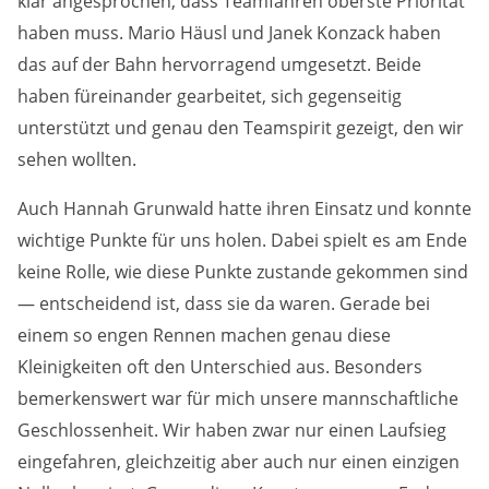
klar angesprochen, dass Teamfahren oberste Priorität
Marketing-Cookies werden von Drittanbietern verwendet,
haben muss. Mario Häusl und Janek Konzack haben
um personalisierte Werbung anzuzeigen. Dazu verfolgen
sie die Aktivitäten der Besucher über verschiedene
das auf der Bahn hervorragend umgesetzt. Beide
Websites hinweg.
haben füreinander gearbeitet, sich gegenseitig
Google Ads
unterstützt und genau den Teamspirit gezeigt, den wir
sehen wollten.
Name:
_gcl_aw, _gcl_gs, _gclid, _gcl_au, FPGCLAW, FPAU
Auch Hannah Grunwald hatte ihren Einsatz und konnte
wichtige Punkte für uns holen. Dabei spielt es am Ende
Anbieter:
keine Rolle, wie diese Punkte zustande gekommen sind
Google LLC
— entscheidend ist, dass sie da waren. Gerade bei
Zweck:
einem so engen Rennen machen genau diese
Wir nutzen Marketing-Cookies, um den Erfolg unserer
Kleinigkeiten oft den Unterschied aus. Besonders
Online-Werbemaßnahmen auf anderen Seiten zu
messen und damit eine optimale Verteilung unseres
bemerkenswert war für mich unsere mannschaftliche
Werbebudgets zu gewährleisten.
Geschlossenheit. Wir haben zwar nur einen Laufsieg
eingefahren, gleichzeitig aber auch nur einen einzigen
Cookie Laufzeit:
90 Tage