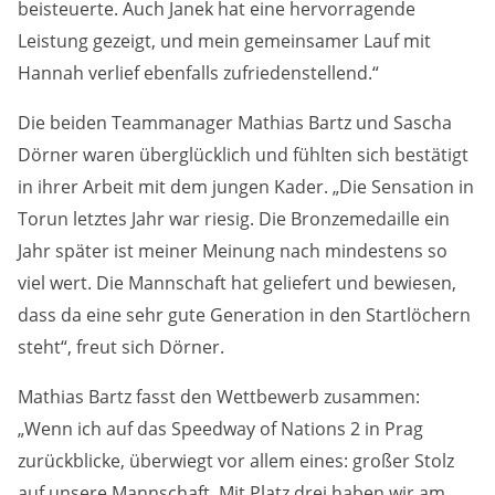
beisteuerte. Auch Janek hat eine hervorragende
Anbieter:
Leistung gezeigt, und mein gemeinsamer Lauf mit
Google LLC
Hannah verlief ebenfalls zufriedenstellend.“
Zweck:
Diese Cookies dienen zur Erhebung von Statistiken zur
Die beiden Teammanager Mathias Bartz und Sascha
Website-Nutzung.
Dörner waren überglücklich und fühlten sich bestätigt
in ihrer Arbeit mit dem jungen Kader. „Die Sensation in
Cookie Laufzeit:
24 Monate
Torun letztes Jahr war riesig. Die Bronzemedaille ein
Jahr später ist meiner Meinung nach mindestens so
viel wert. Die Mannschaft hat geliefert und bewiesen,
Medien & externe Dienste
dass da eine sehr gute Generation in den Startlöchern
Um Inhalte von Videoplattformen und weiteren externen
steht“, freut sich Dörner.
Diensten anzeigen zu können, werden von diesen ggf.
Cookies gesetzt. Die Einbindung kann bei Bedarf einzeln
Mathias Bartz fasst den Wettbewerb zusammen:
aktiviert werden.
„Wenn ich auf das Speedway of Nations 2 in Prag
YouTube
zurückblicke, überwiegt vor allem eines: großer Stolz
auf unsere Mannschaft. Mit Platz drei haben wir am