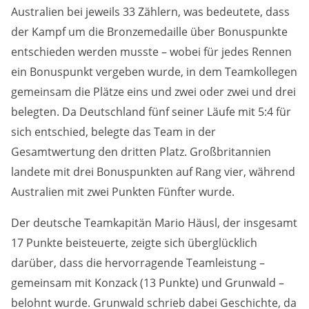
Australien bei jeweils 33 Zählern, was bedeutete, dass
Anbieter:
der Kampf um die Bronzemedaille über Bonuspunkte
DMSB
entschieden werden musste – wobei für jedes Rennen
ein Bonuspunkt vergeben wurde, in dem Teamkollegen
Zweck:
Dieser Cookie speichert Informationen zu
gemeinsam die Plätze eins und zwei oder zwei und drei
verwendeten Hintergrundbildern der Website.
belegten. Da Deutschland fünf seiner Läufe mit 5:4 für
sich entschied, belegte das Team in der
Cookie Laufzeit:
24 Stunden
Gesamtwertung den dritten Platz. Großbritannien
landete mit drei Bonuspunkten auf Rang vier, während
Australien mit zwei Punkten Fünfter wurde.
Cookie Consent
Der deutsche Teamkapitän Mario Häusl, der insgesamt
Name:
cookie_consent
17 Punkte beisteuerte, zeigte sich überglücklich
darüber, dass die hervorragende Teamleistung –
Anbieter:
gemeinsam mit Konzack (13 Punkte) und Grunwald –
DMSB
belohnt wurde. Grunwald schrieb dabei Geschichte, da