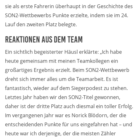
sie als erste Fahrerin überhaupt in der Geschichte des
Zweck:
Dieser Cookie speichert die gewählten Cookie-
SON2-Wettbewerbs Punkte erzielte, indem sie im 24.
Einstellungen.
Lauf den zweiten Platz belegte.
Cookie Laufzeit:
Reaktionen aus dem Team
12 Monate
Ein sichtlich begeisterter Häusl erklärte: „Ich habe
heute gemeinsam mit meinen Teamkollegen ein
Statistiken
großartiges Ergebnis erzielt. Beim SON2-Wettbewerb
Cookies, die der Sammlung von Informationen und
dreht sich immer alles um die Teamarbeit. Es ist
Erstellung von Berichten über die Website-
Nutzungsstatistik dienen, ohne dass einzelne
fantastisch, wieder auf dem Siegerpodest zu stehen.
Besucher persönlich identifiziert werden können.
Letztes Jahr haben wir den SON2-Titel gewonnen,
daher ist der dritte Platz auch diesmal ein toller Erfolg.
Google Analytics
Im vergangenen Jahr war es Norick Blödorn, der die
Name:
entscheidenden Punkte für uns eingefahren hat – und
_gat, _ga, _gid
heute war ich derjenige, der die meisten Zähler