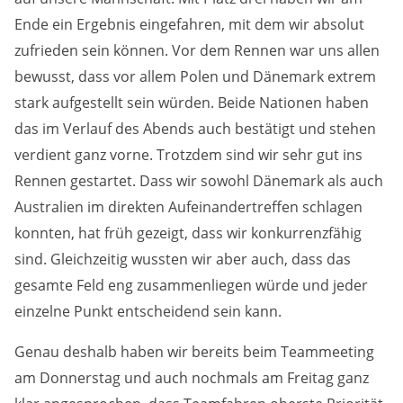
Anbieter:
Ende ein Ergebnis eingefahren, mit dem wir absolut
Google LLC
zufrieden sein können. Vor dem Rennen war uns allen
Zweck:
bewusst, dass vor allem Polen und Dänemark extrem
Cookies, die ggf. zur Einbettung und Bereitstellung
stark aufgestellt sein würden. Beide Nationen haben
von Videos auf unserer Website gesetzt werden.
das im Verlauf des Abends auch bestätigt und stehen
verdient ganz vorne. Trotzdem sind wir sehr gut ins
Google Maps
Rennen gestartet. Dass wir sowohl Dänemark als auch
Anbieter:
Australien im direkten Aufeinandertreffen schlagen
Google LLC
konnten, hat früh gezeigt, dass wir konkurrenzfähig
sind. Gleichzeitig wussten wir aber auch, dass das
Zweck:
gesamte Feld eng zusammenliegen würde und jeder
Cookies, die ggf. zur Einbettung und Bereitstellung
von interaktiven Karten auf unserer Website gesetzt
einzelne Punkt entscheidend sein kann.
werden.
Genau deshalb haben wir bereits beim Teammeeting
am Donnerstag und auch nochmals am Freitag ganz
Marketing