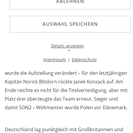
ABLEHNEN
Prag mit dem Trio Hannah Grunwald, Mario Häusl
und Janek Konzack die Bronzemedaille.
AUSWAHL SPEICHERN
Nach dem Titelgewinn im vergangenen Jahr blickte
man mit ganzer anderer Erwartung auf das junge
Details anzeigen
deutsche Team. Mario Häusl, Janek Konzack und
Hannah Grunwald wurden zum Kreis der
Impressum
|
Datenschutz
Medaillenanwärter gezählt. Lediglich auf einer Position
Notwendige Cookies
wurde die Aufstellung verändert – für den letztjährigen
Notwendige Cookies ermöglichen die Kernfunktionalität
einer Website. Sie helfen dabei, die Website nutzbar zu
Kapitän Norick Blödorn rückte Janek Konzack auf. Am
machen, indem sie grundlegende Funktionen
ermöglichen. Ohne diese Cookies kann die Website nicht
Ende reichte es nicht für die Titelverteidigung, aber mit
richtig funktionieren.
Platz drei überzeugte das Team erneut. Sieger und
damit SON2 – Weltmeister wurde Polen vor Dänemark.
Background Image
Name:
Deutschland lag punktgleich mit Großbritannien und
gw-cookie-bgimage