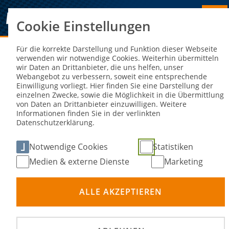
Cookie Einstellungen
Sie sind hier:
NEWS
Für die korrekte Darstellung und Funktion dieser Webseite
verwenden wir notwendige Cookies. Weiterhin übermitteln
wir Daten an Drittanbieter, die uns helfen, unser
Bronze für Deutschland beim
Webangebot zu verbessern, soweit eine entsprechende
Einwilligung vorliegt. Hier finden Sie eine Darstellung der
Speedway of Nations 2
einzelnen Zwecke, sowie die Möglichkeit in die Übermittlung
von Daten an Drittanbieter einzuwilligen. Weitere
Informationen finden Sie in der verlinkten
27. Mai 2026
Datenschutzerklärung.
Notwendige Cookies
Statistiken
Medien & externe Dienste
Marketing
ALLE AKZEPTIEREN
©
Deutschland holte beim Speedway of Nations 2 in