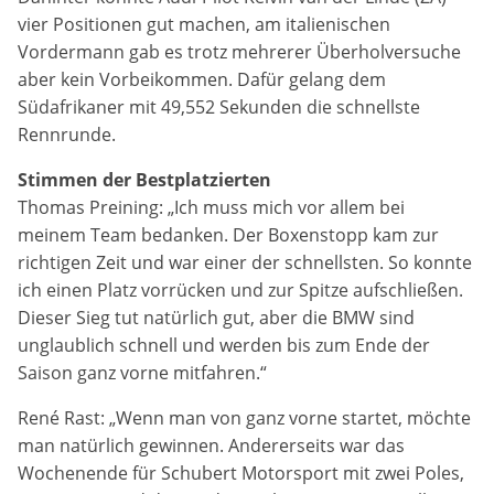
Anbieter:
vier Positionen gut machen, am italienischen
Google LLC
Vordermann gab es trotz mehrerer Überholversuche
aber kein Vorbeikommen. Dafür gelang dem
Zweck:
Südafrikaner mit 49,552 Sekunden die schnellste
Diese Cookies dienen zur Erhebung von Statistiken zur
Rennrunde.
Website-Nutzung.
Stimmen der Bestplatzierten
Cookie Laufzeit:
Thomas Preining: „Ich muss mich vor allem bei
24 Monate
meinem Team bedanken. Der Boxenstopp kam zur
richtigen Zeit und war einer der schnellsten. So konnte
ich einen Platz vorrücken und zur Spitze aufschließen.
Medien & externe Dienste
Dieser Sieg tut natürlich gut, aber die BMW sind
Um Inhalte von Videoplattformen und weiteren externen
unglaublich schnell und werden bis zum Ende der
Diensten anzeigen zu können, werden von diesen ggf.
Saison ganz vorne mitfahren.“
Cookies gesetzt. Die Einbindung kann bei Bedarf einzeln
aktiviert werden.
René Rast: „Wenn man von ganz vorne startet, möchte
man natürlich gewinnen. Andererseits war das
YouTube
Wochenende für Schubert Motorsport mit zwei Poles,