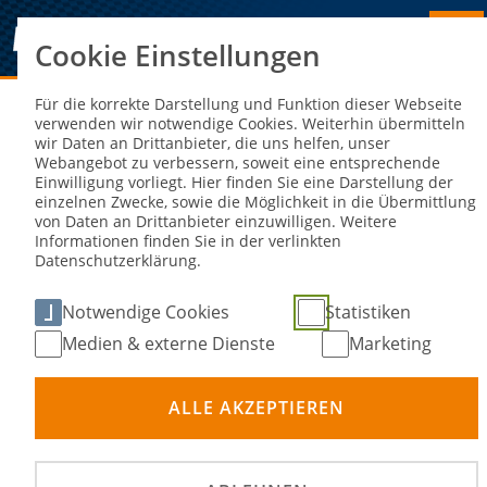
Cookie Einstellungen
Sie sind hier:
NEWS
Für die korrekte Darstellung und Funktion dieser Webseite
verwenden wir notwendige Cookies. Weiterhin übermitteln
wir Daten an Drittanbieter, die uns helfen, unser
DTM Norisring: Thomas Preining
Webangebot zu verbessern, soweit eine entsprechende
Einwilligung vorliegt. Hier finden Sie eine Darstellung der
feiert ersten Saisonerfolg
einzelnen Zwecke, sowie die Möglichkeit in die Übermittlung
von Daten an Drittanbieter einzuwilligen. Weitere
Informationen finden Sie in der verlinkten
10. Jul 2023
Datenschutzerklärung.
Notwendige Cookies
Statistiken
Medien & externe Dienste
Marketing
ALLE AKZEPTIEREN