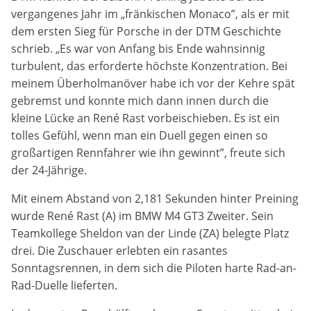
vergangenes Jahr im „fränkischen Monaco”, als er mit
Anbieter:
dem ersten Sieg für Porsche in der DTM Geschichte
DMSB
schrieb. „Es war von Anfang bis Ende wahnsinnig
turbulent, das erforderte höchste Konzentration. Bei
Zweck:
meinem Überholmanöver habe ich vor der Kehre spät
Dieser Cookie speichert Informationen zu
gebremst und konnte mich dann innen durch die
verwendeten Hintergrundbildern der Website.
kleine Lücke an René Rast vorbeischieben. Es ist ein
Cookie Laufzeit:
tolles Gefühl, wenn man ein Duell gegen einen so
24 Stunden
großartigen Rennfahrer wie ihn gewinnt”, freute sich
der 24-Jährige.
Cookie Consent
Mit einem Abstand von 2,181 Sekunden hinter Preining
wurde René Rast (A) im BMW M4 GT3 Zweiter. Sein
Name:
Teamkollege Sheldon van der Linde (ZA) belegte Platz
cookie_consent
drei. Die Zuschauer erlebten ein rasantes
Sonntagsrennen, in dem sich die Piloten harte Rad-an-
Anbieter:
Rad-Duelle lieferten.
DMSB