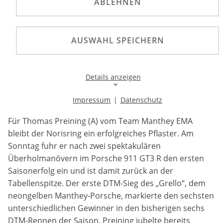
ABLEHNEN
Porsche-Pilot Thomas Preining siegt am Norisring
AUSWAHL SPEICHERN
nach einem spektakulären Überholmanöver in der
Grundig-Kehre und erobert damit die
Tabellenspitze zurück. Beide BMW von Schubert
Details anzeigen
Motorsport beenden den Sonntagslauf auf den
Plätzen zwei und drei.
Impressum
|
Datenschutz
Notwendige Cookies
Für Thomas Preining (A) vom Team Manthey EMA
Notwendige Cookies ermöglichen die Kernfunktionalität
einer Website. Sie helfen dabei, die Website nutzbar zu
bleibt der Norisring ein erfolgreiches Pflaster. Am
machen, indem sie grundlegende Funktionen
Sonntag fuhr er nach zwei spektakulären
ermöglichen. Ohne diese Cookies kann die Website nicht
Überholmanövern im Porsche 911 GT3 R den ersten
richtig funktionieren.
Saisonerfolg ein und ist damit zurück an der
Background Image
Tabellenspitze. Der erste DTM-Sieg des „Grello“, dem
neongelben Manthey-Porsche, markierte den sechsten
Name:
unterschiedlichen Gewinner in den bisherigen sechs
gw-cookie-bgimage
DTM-Rennen der Saison. Preining jubelte bereits