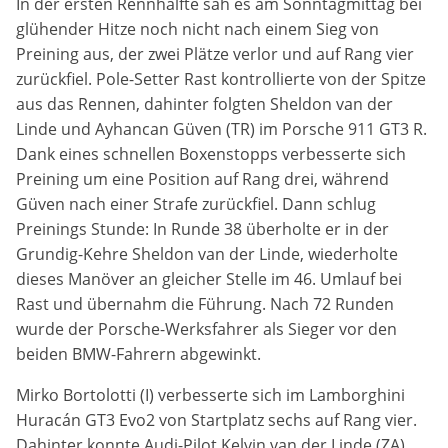
In der ersten Rennhälfte sah es am Sonntagmittag bei
Zweck:
glühender Hitze noch nicht nach einem Sieg von
Dieser Cookie speichert die gewählten Cookie-
Preining aus, der zwei Plätze verlor und auf Rang vier
Einstellungen.
zurückfiel. Pole-Setter Rast kontrollierte von der Spitze
aus das Rennen, dahinter folgten Sheldon van der
Cookie Laufzeit:
12 Monate
Linde und Ayhancan Güven (TR) im Porsche 911 GT3 R.
Dank eines schnellen Boxenstopps verbesserte sich
Preining um eine Position auf Rang drei, während
Güven nach einer Strafe zurückfiel. Dann schlug
Statistiken
Preinings Stunde: In Runde 38 überholte er in der
Cookies, die der Sammlung von Informationen und
Grundig-Kehre Sheldon van der Linde, wiederholte
Erstellung von Berichten über die Website-
Nutzungsstatistik dienen, ohne dass einzelne
dieses Manöver an gleicher Stelle im 46. Umlauf bei
Besucher persönlich identifiziert werden können.
Rast und übernahm die Führung. Nach 72 Runden
wurde der Porsche-Werksfahrer als Sieger vor den
Google Analytics
beiden BMW-Fahrern abgewinkt.
Name:
Mirko Bortolotti (I) verbesserte sich im Lamborghini
_gat, _ga, _gid
Huracán GT3 Evo2 von Startplatz sechs auf Rang vier.
Dahinter konnte Audi-Pilot Kelvin van der Linde (ZA)