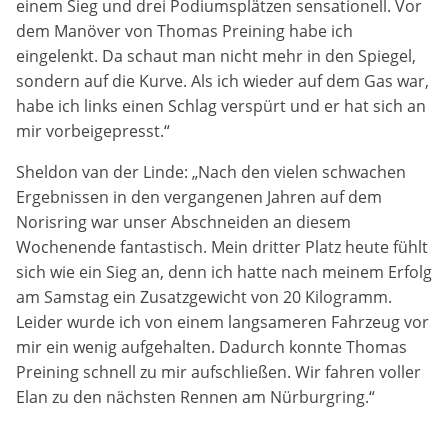
einem Sieg und drei Podiumsplätzen sensationell. Vor
Anbieter:
Google LLC
dem Manöver von Thomas Preining habe ich
eingelenkt. Da schaut man nicht mehr in den Spiegel,
Zweck:
sondern auf die Kurve. Als ich wieder auf dem Gas war,
Cookies, die ggf. zur Einbettung und Bereitstellung
habe ich links einen Schlag verspürt und er hat sich an
von Videos auf unserer Website gesetzt werden.
mir vorbeigepresst.“
Sheldon van der Linde: „Nach den vielen schwachen
Google Maps
Ergebnissen in den vergangenen Jahren auf dem
Norisring war unser Abschneiden an diesem
Anbieter:
Google LLC
Wochenende fantastisch. Mein dritter Platz heute fühlt
sich wie ein Sieg an, denn ich hatte nach meinem Erfolg
Zweck:
am Samstag ein Zusatzgewicht von 20 Kilogramm.
Cookies, die ggf. zur Einbettung und Bereitstellung
Leider wurde ich von einem langsameren Fahrzeug vor
von interaktiven Karten auf unserer Website gesetzt
mir ein wenig aufgehalten. Dadurch konnte Thomas
werden.
Preining schnell zu mir aufschließen. Wir fahren voller
Elan zu den nächsten Rennen am Nürburgring.“
Marketing