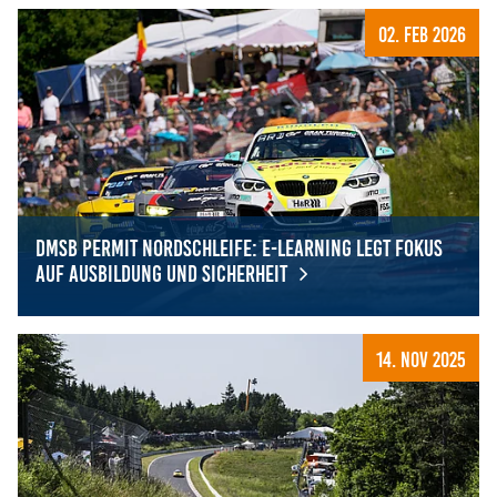
Der Formelsport ist zurück in Deutschland - F4 Germany st
02. Feb 2026
DMSB Permit Nordschleife: E-Learning legt Fokus
auf Ausbildung und Sicherheit
DMSB Permit Nordschleife: E-Learning legt Fokus auf Aus
14. Nov 2025