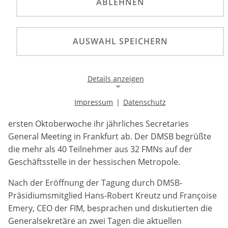
ABLEHNEN
Die Generalsekretäre der FMNs, der nationalen
AUSWAHL SPEICHERN
Motorradsportverbände in der FIM, hielten in der
ersten Oktoberwoche ihr jährliches Secretaries
General Meeting in Frankfurt ab.
Details anzeigen
Die Generalsekretäre der FMNs, der nationalen
Impressum
|
Datenschutz
Motorradsportverbände in der FIM, hielten in der
Notwendige Cookies
ersten Oktoberwoche ihr jährliches Secretaries
Notwendige Cookies ermöglichen die Kernfunktionalität
einer Website. Sie helfen dabei, die Website nutzbar zu
General Meeting in Frankfurt ab. Der DMSB begrüßte
machen, indem sie grundlegende Funktionen
die mehr als 40 Teilnehmer aus 32 FMNs auf der
ermöglichen. Ohne diese Cookies kann die Website nicht
Geschäftsstelle in der hessischen Metropole.
richtig funktionieren.
Nach der Eröffnung der Tagung durch DMSB-
Background Image
Präsidiumsmitglied Hans-Robert Kreutz und Françoise
Emery, CEO der FIM, besprachen und diskutierten die
Name:
Generalsekretäre an zwei Tagen die aktuellen
gw-cookie-bgimage