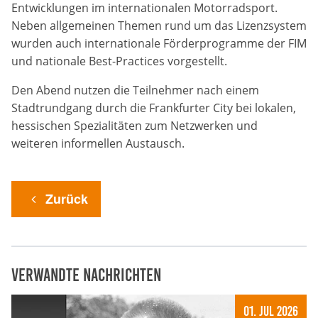
Entwicklungen im internationalen Motorradsport.
Neben allgemeinen Themen rund um das Lizenzsystem
Anbieter:
DMSB
wurden auch internationale Förderprogramme der FIM
und nationale Best-Practices vorgestellt.
Zweck:
Den Abend nutzen die Teilnehmer nach einem
Dieser Cookie speichert Informationen zu
verwendeten Hintergrundbildern der Website.
Stadtrundgang durch die Frankfurter City bei lokalen,
hessischen Spezialitäten zum Netzwerken und
Cookie Laufzeit:
weiteren informellen Austausch.
24 Stunden
Cookie Consent
Zurück
Name:
cookie_consent
Verwandte Nachrichten
Anbieter:
DMSB
01. Jul 2026