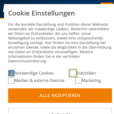
Cookie Einstellungen
Sie sind hier:
NEWS
Für die korrekte Darstellung und Funktion dieser Webseite
verwenden wir notwendige Cookies. Weiterhin übermitteln
wir Daten an Drittanbieter, die uns helfen, unser
FMN-Generalsekretäre zu Gast beim
Webangebot zu verbessern, soweit eine entsprechende
Einwilligung vorliegt. Hier finden Sie eine Darstellung der
DMSB
einzelnen Zwecke, sowie die Möglichkeit in die Übermittlung
von Daten an Drittanbieter einzuwilligen. Weitere
Informationen finden Sie in der verlinkten
02. Okt 2024
Datenschutzerklärung.
Notwendige Cookies
Statistiken
Medien & externe Dienste
Marketing
ALLE AKZEPTIEREN