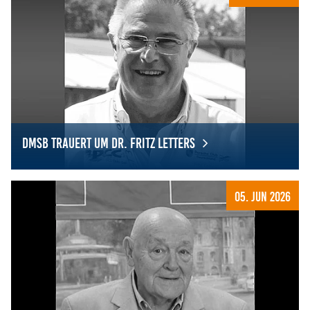
Zweck:
Dieser Cookie speichert die gewählten Cookie-
Einstellungen.
Cookie Laufzeit:
12 Monate
DMSB trauert um Dr. Fritz Letters
Statistiken
Cookies, die der Sammlung von Informationen und
DMSB trauert um Dr. Fritz Letters
Erstellung von Berichten über die Website-
Nutzungsstatistik dienen, ohne dass einzelne
05. Jun 2026
Besucher persönlich identifiziert werden können.
Google Analytics
Name:
_gat, _ga, _gid