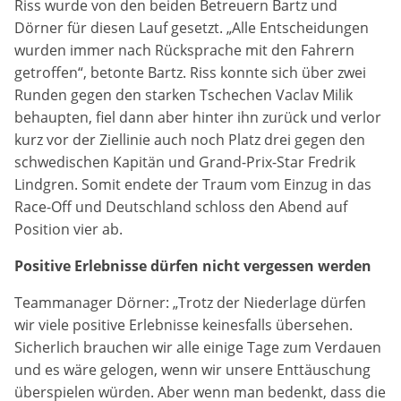
Riss wurde von den beiden Betreuern Bartz und
Anbieter:
Dörner für diesen Lauf gesetzt. „Alle Entscheidungen
Google LLC
wurden immer nach Rücksprache mit den Fahrern
getroffen“, betonte Bartz. Riss konnte sich über zwei
Zweck:
Runden gegen den starken Tschechen Vaclav Milik
Diese Cookies dienen zur Erhebung von Statistiken zur
Website-Nutzung.
behaupten, fiel dann aber hinter ihn zurück und verlor
kurz vor der Ziellinie auch noch Platz drei gegen den
Cookie Laufzeit:
schwedischen Kapitän und Grand-Prix-Star Fredrik
24 Monate
Lindgren. Somit endete der Traum vom Einzug in das
Race-Off und Deutschland schloss den Abend auf
Position vier ab.
Medien & externe Dienste
Positive Erlebnisse dürfen nicht vergessen werden
Um Inhalte von Videoplattformen und weiteren externen
Diensten anzeigen zu können, werden von diesen ggf.
Teammanager Dörner: „Trotz der Niederlage dürfen
Cookies gesetzt. Die Einbindung kann bei Bedarf einzeln
aktiviert werden.
wir viele positive Erlebnisse keinesfalls übersehen.
Sicherlich brauchen wir alle einige Tage zum Verdauen
YouTube
und es wäre gelogen, wenn wir unsere Enttäuschung
überspielen würden. Aber wenn man bedenkt, dass die