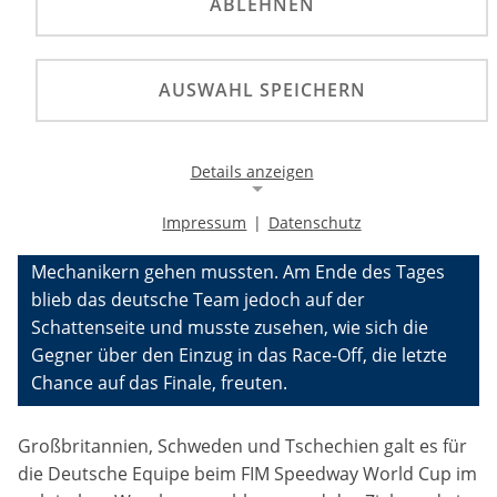
ABLEHNEN
©
AUSWAHL SPEICHERN
Beim FIM Speedway World Cup 2023 im polnischen
Wroclaw erlebte die neuformierte
Speedwaynationalmannschaft ein Wechselbad der
Details anzeigen
Gefühle. Pure Freude und blanke Enttäuschung
waren die beiden Extreme, durch die das
Impressum
|
Datenschutz
Notwendige Cookies
Management wie auch die Fahrer samt
Mechanikern gehen mussten. Am Ende des Tages
Notwendige Cookies ermöglichen die Kernfunktionalität
einer Website. Sie helfen dabei, die Website nutzbar zu
blieb das deutsche Team jedoch auf der
machen, indem sie grundlegende Funktionen
Schattenseite und musste zusehen, wie sich die
ermöglichen. Ohne diese Cookies kann die Website nicht
richtig funktionieren.
Gegner über den Einzug in das Race-Off, die letzte
Chance auf das Finale, freuten.
Background Image
Großbritannien, Schweden und Tschechien galt es für
Name:
die Deutsche Equipe beim FIM Speedway World Cup im
gw-cookie-bgimage