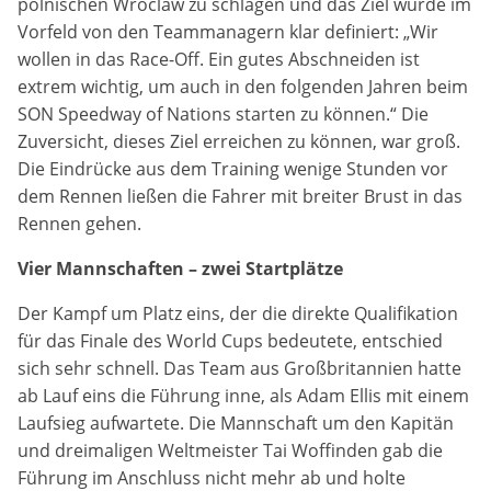
polnischen Wroclaw zu schlagen und das Ziel wurde im
Vorfeld von den Teammanagern klar definiert: „Wir
Anbieter:
wollen in das Race-Off. Ein gutes Abschneiden ist
DMSB
extrem wichtig, um auch in den folgenden Jahren beim
SON Speedway of Nations starten zu können.“ Die
Zweck:
Zuversicht, dieses Ziel erreichen zu können, war groß.
Dieser Cookie speichert Informationen zu
verwendeten Hintergrundbildern der Website.
Die Eindrücke aus dem Training wenige Stunden vor
dem Rennen ließen die Fahrer mit breiter Brust in das
Cookie Laufzeit:
Rennen gehen.
24 Stunden
Vier Mannschaften – zwei Startplätze
Cookie Consent
Der Kampf um Platz eins, der die direkte Qualifikation
für das Finale des World Cups bedeutete, entschied
Name:
sich sehr schnell. Das Team aus Großbritannien hatte
cookie_consent
ab Lauf eins die Führung inne, als Adam Ellis mit einem
Laufsieg aufwartete. Die Mannschaft um den Kapitän
Anbieter:
und dreimaligen Weltmeister Tai Woffinden gab die
DMSB
Führung im Anschluss nicht mehr ab und holte