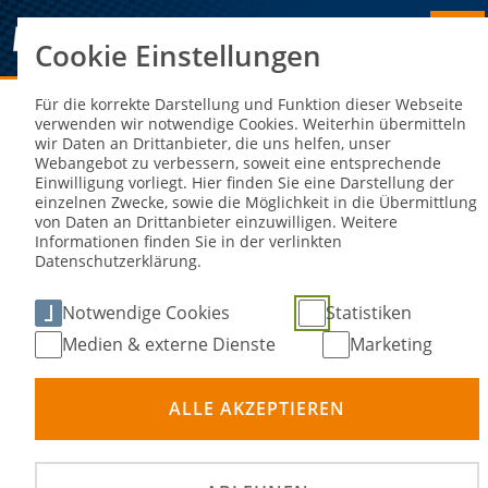
Cookie Einstellungen
Sie sind hier:
NEWS
Für die korrekte Darstellung und Funktion dieser Webseite
verwenden wir notwendige Cookies. Weiterhin übermitteln
wir Daten an Drittanbieter, die uns helfen, unser
Frühes Aus für Speedway-Team
Webangebot zu verbessern, soweit eine entsprechende
Einwilligung vorliegt. Hier finden Sie eine Darstellung der
Germany im FIM Speedway World Cup
einzelnen Zwecke, sowie die Möglichkeit in die Übermittlung
von Daten an Drittanbieter einzuwilligen. Weitere
2023
Informationen finden Sie in der verlinkten
Datenschutzerklärung.
29. Jul 2023
Notwendige Cookies
Statistiken
Medien & externe Dienste
Marketing
ALLE AKZEPTIEREN