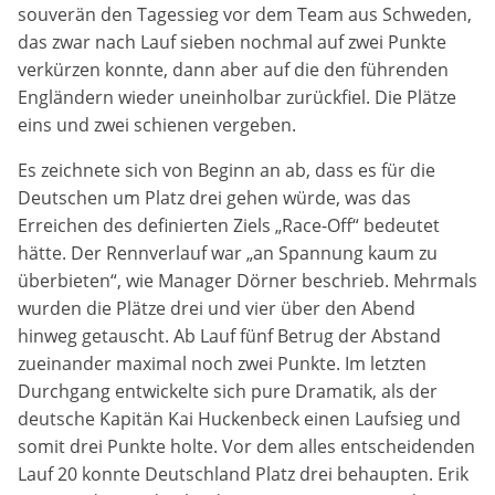
souverän den Tagessieg vor dem Team aus Schweden,
Zweck:
das zwar nach Lauf sieben nochmal auf zwei Punkte
Dieser Cookie speichert die gewählten Cookie-
Einstellungen.
verkürzen konnte, dann aber auf die den führenden
Engländern wieder uneinholbar zurückfiel. Die Plätze
Cookie Laufzeit:
eins und zwei schienen vergeben.
12 Monate
Es zeichnete sich von Beginn an ab, dass es für die
Deutschen um Platz drei gehen würde, was das
Erreichen des definierten Ziels „Race-Off“ bedeutet
Statistiken
hätte. Der Rennverlauf war „an Spannung kaum zu
Cookies, die der Sammlung von Informationen und
überbieten“, wie Manager Dörner beschrieb. Mehrmals
Erstellung von Berichten über die Website-
Nutzungsstatistik dienen, ohne dass einzelne
wurden die Plätze drei und vier über den Abend
Besucher persönlich identifiziert werden können.
hinweg getauscht. Ab Lauf fünf Betrug der Abstand
zueinander maximal noch zwei Punkte. Im letzten
Google Analytics
Durchgang entwickelte sich pure Dramatik, als der
deutsche Kapitän Kai Huckenbeck einen Laufsieg und
Name:
somit drei Punkte holte. Vor dem alles entscheidenden
_gat, _ga, _gid
Lauf 20 konnte Deutschland Platz drei behaupten. Erik