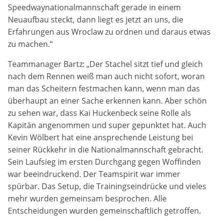
Anbieter:
Speedwaynationalmannschaft gerade in einem
Google LLC
Neuaufbau steckt, dann liegt es jetzt an uns, die
Erfahrungen aus Wroclaw zu ordnen und daraus etwas
Zweck:
zu machen.“
Cookies, die ggf. zur Einbettung und Bereitstellung
von Videos auf unserer Website gesetzt werden.
Teammanager Bartz: „Der Stachel sitzt tief und gleich
nach dem Rennen weiß man auch nicht sofort, woran
Google Maps
man das Scheitern festmachen kann, wenn man das
überhaupt an einer Sache erkennen kann. Aber schön
Anbieter:
zu sehen war, dass Kai Huckenbeck seine Rolle als
Google LLC
Kapitän angenommen und super gepunktet hat. Auch
Kevin Wölbert hat eine ansprechende Leistung bei
Zweck:
seiner Rückkehr in die Nationalmannschaft gebracht.
Cookies, die ggf. zur Einbettung und Bereitstellung
Sein Laufsieg im ersten Durchgang gegen Woffinden
von interaktiven Karten auf unserer Website gesetzt
werden.
war beeindruckend. Der Teamspirit war immer
spürbar. Das Setup, die Trainingseindrücke und vieles
mehr wurden gemeinsam besprochen. Alle
Entscheidungen wurden gemeinschaftlich getroffen.
Marketing