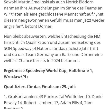
Sowohl Martin Smolinski als auch Norick Blödorn
Marketing-Cookies werden von Drittanbietern verwendet,
um personalisierte Werbung anzuzeigen. Dazu verfolgen
nahmen ihre Auswechslungen im Sinne des Teams an.
sie die Aktivitäten der Besucher über verschiedene
Wir traten als eine geschlossene Mannschaft auf.“ „Mit
Websites hinweg.
diesem neugewonnenen Gefühl muss man jetzt wieder
angreifen“, betont Dörner.
Google Ads
Nun bleibt abzuwarten, welche Entscheidung die FIM
Name:
hinsichtlich Qualifikation und Zusammensetzung des
_gcl_aw, _gcl_gs, _gclid, _gcl_au, FPGCLAW, FPAU
SON Speedway of Nations für das nächste Jahr trifft
und ob das Team Germany um Bartz und Dörner eine
Anbieter:
weitere Chance bereits in 2024 bekommt.
Google LLC
Ergebnisse Speedway-World-Cup, Halbfinale 1,
Zweck:
Wroclaw/PL:
Wir nutzen Marketing-Cookies, um den Erfolg unserer
Online-Werbemaßnahmen auf anderen Seiten zu
Qualifiziert für das Finale am 29. Juli:
messen und damit eine optimale Verteilung unseres
Werbebudgets zu gewährleisten.
1. Großbritannien, 43 Punkte: Tai Woffinden 10, Daniel
Bewley 14, Robert Lambert 13, Adam Ellis 4, Tom
Cookie Laufzeit:
90 Tage
Brennan 2